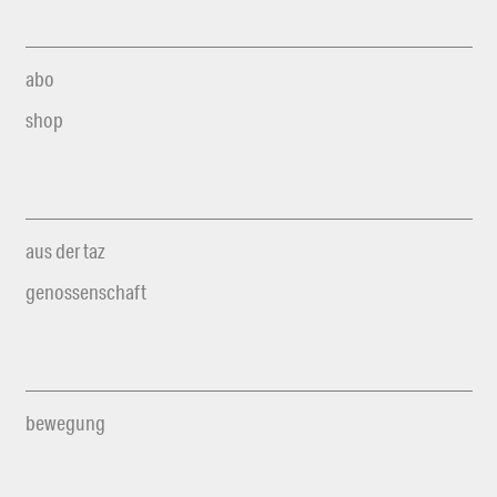
abo
shop
aus der taz
genossenschaft
bewegung