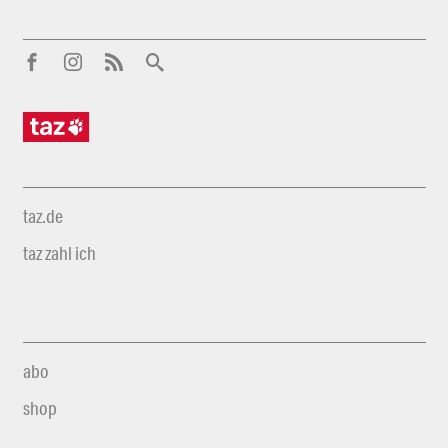
taz.de
taz zahl ich
abo
shop