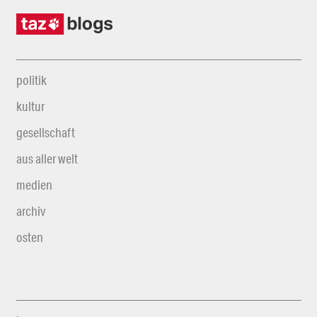
politik
kultur
gesellschaft
aus aller welt
medien
archiv
osten