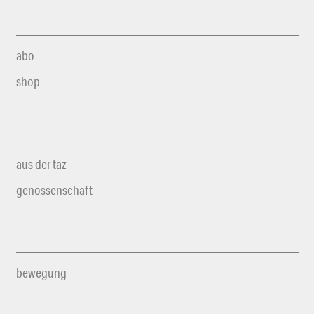
abo
shop
aus der taz
genossenschaft
bewegung