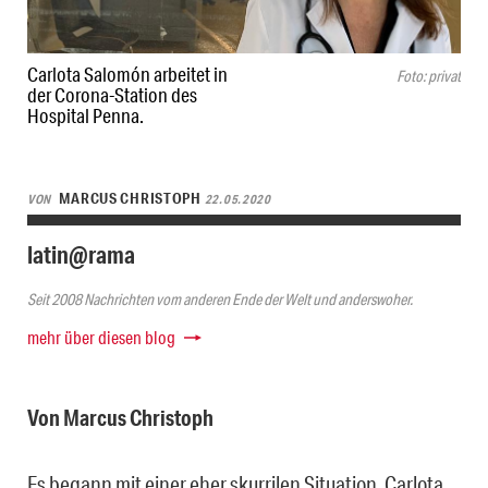
Carlota Salomón arbeitet in
Foto: privat
der Corona-Station des
Hospital Penna.
MARCUS CHRISTOPH
VON
22.05.2020
latin@rama
Seit 2008 Nachrichten vom anderen Ende der Welt und anderswoher.
mehr über diesen blog
Von Marcus Christoph
Es begann mit einer eher skurrilen Situation. Carlota