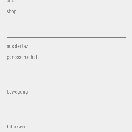
abo
shop
aus der taz
genossenschaft
bewegung
futurzwei