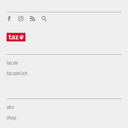
taz.de
taz zahl ich
abo
shop