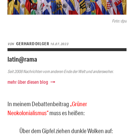
Foto: dpa
GERHARD DILGER
VON
16.07.2023
latin@rama
Seit 2008 Nachrichten vom anderen Ende der Welt und anderswoher.
mehr über diesen blog
In meinem Debattenbeitrag
„Grüner
Neokolonialismus“
muss es heißen:
Über dem Gipfel ziehen dunkle Wolken auf: