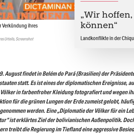
„Wir hoffen
können“
er Verkündung ihres
Landkonflikte in der Chiqu
es Urteils, Screenshot
9. August findet in Belém do Pará (Brasilien) der Präsident
aaten statt. Es ist eines der diplomatischen Ereignisse, au
Völker in farbenfroher Kleidung fotografiert und wegen ih
tion für die grünen Lungen der Erde zumeist gelobt, häufig
 genommen werden. Eine „Diplomatie der Völker für ein Le
tur“ ist erklärtes Ziel der bolivianischen Außenpolitik. Doc
rn treibt die Regierung im Tiefland eine aggressive Besied