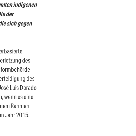
mmten indigenen
le der
die sich gegen
erbasierte
erletzung des
rreformbehörde
erteidigung des
José Luis Dorado
m, wenn es eine
kleinem Rahmen
im Jahr 2015.