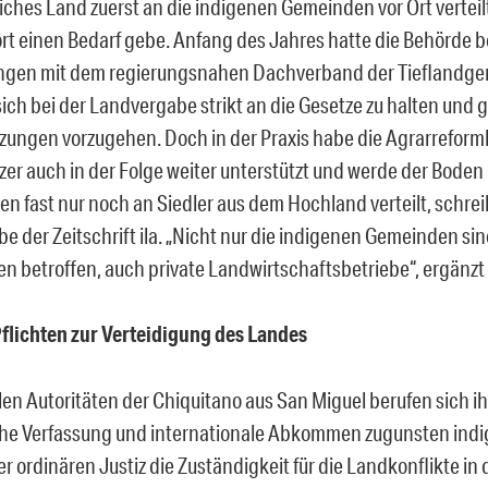
liches Land zuerst an die indigenen Gemeinden vor Ort vertei
rt einen Bedarf gebe. Anfang des Jahres hatte die Behörde b
ngen mit dem regierungsnahen Dachverband der Tieflandg
sich bei der Landvergabe strikt an die Gesetze zu halten und
ungen vorzugehen. Doch in der Praxis habe die Agrarreform
er auch in der Folge weiter unterstützt und werde der Boden i
en fast nur noch an Siedler aus dem Hochland verteilt, schrei
be der Zeitschrift ila. „Nicht nur die indigenen Gemeinden si
n betroffen, auch private Landwirtschaftsbetriebe“, ergänzt
flichten zur Verteidigung des Landes
len Autoritäten der Chiquitano aus San Miguel berufen sich ihr
che Verfassung und internationale Abkommen zugunsten indig
r ordinären Justiz die Zuständigkeit für die Landkonflikte in