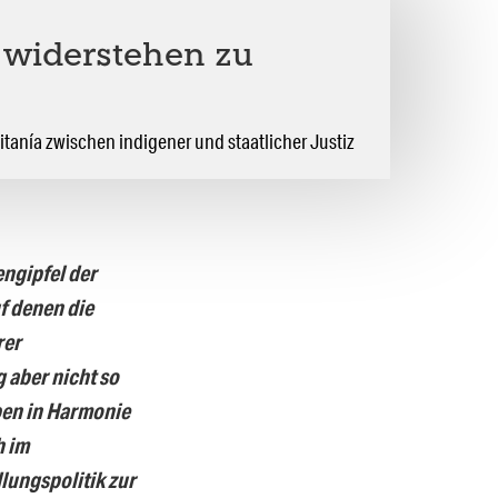
, widerstehen zu
itanía zwischen indigener und staatlicher Justiz
engipfel der
f denen die
rer
 aber nicht so
ben in Harmonie
h im
lungspolitik zur