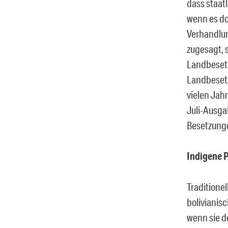
dass staat
wenn es do
Verhandlu
zugesagt, 
Landbesetz
Landbesetz
vielen Jahr
Juli-Ausga
Besetzunge
Indigene P
Traditionel
bolivianis
wenn sie de