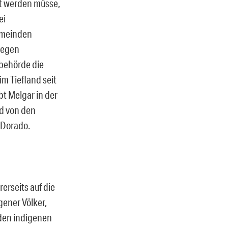
lt werden müsse,
ei
emeinden
 gegen
behörde die
m Tiefland seit
bt Melgar in der
nd von den
 Dorado.
erseits auf die
ener Völker,
 den indigenen