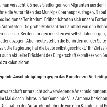
 man versucht, 85 neue Siedlungen von Migranten aus dem 
hne die Autoritäten des Munizips überhaupt zu fragen. Dabei
les indigenes Territorium. Früher richteten sich unsere Forde
n Autoritäten. Die große Mehrzahl der Landtitel von den Beh
eren lassen. Bei den übrigen mussten wir selbst dafür sorgen,
ieder abzogen. Aber heute stehen die Behörden auf der Seite
r. Die Regierung hat die Leute selbst geschickt.“ Ihr Ziel sei 
r auch aktueller Präsident des Bürgerschaftskomitees von San
d zu kolonisieren.
gende Anschuldigungen gegen das Komitee zur Verteidig
anwaltschaft untersucht schwerwiegende Anschuldigungen, 
 im Mai diesen Jahres in der Gemeinde Villa Armonía beziehe
e Delegation der Agrarreformbehörde von dem Komitee und 