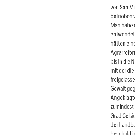
von San Mi
betrieben w
Man habe d
entwendet,
hätten ein
Agrarrefor
bis in die
mit der die
freigelass
Gewalt geg
Angeklagte
zumindest 
Grad Celsi
der Landbe
beschuldig