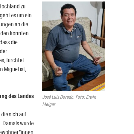
Hochland zu
 geht es um ein
rungen an die
örden konnten
 dass die
 der
es, fürchtet
 Miguel ist,
ung des Landes
José Luis Dorado, Foto: Erwin
Melgar
die sich auf
n. Damals wurde
Bewohner*innen