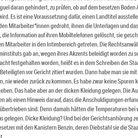
guel daran gehindert, zu prüfen, ob auf dem besetzen Boden
ird. Es ist eine Voraussetzung dafür, einen Landtitel ausstell
en Mitarbeiter*innen gedroht, ihnen die Unterlagen und das
 die Information auf ihren Mobiltelefonen gelöscht, sie gesc
en Mitarbeiter in den Intimbereich getreten. Die Rechtsanwäl
minstituts gab an, wegen ihres Akzents beleidigt worden zu s
 Nacht festgehalten worden, heißt es in dem Schreiben der St
 Beteiligten vor Gericht zitiert wurden. Dann habe man sie mi
en, nie wieder zurück zu kommen. Es habe zwar keine Spuren k
eben. Das habe aber an der dicken Kleidung gelegen. Die A
n als einen Hinweis darauf, dass die Anschuldigungen erfun
übertrieben sind. Denn damals hätten die Temperaturen bei 
us gelegen. Dicke Kleidung? Und bei der Gerichtsanhörung ze
setzer mit den Kanistern Benzin, deren Diebstahl sie die St
t.