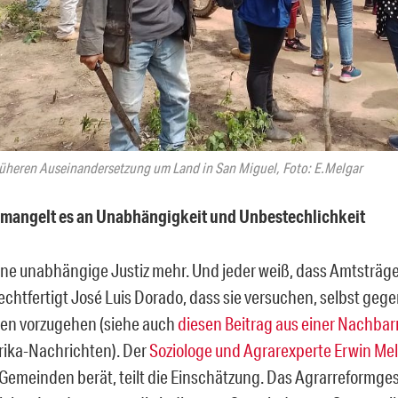
früheren Auseinandersetzung um Land in San Miguel, Foto: E.Melgar
 mangelt es an Unabhängigkeit und Unbestechlichkeit
eine unabhängige Justiz mehr. Und jeder weiß, dass Amtsträg
echtfertigt José Luis Dorado, dass sie versuchen, selbst gege
n vorzugehen (siehe auch
diesen Beitrag aus einer Nachbar
ika-Nachrichten). Der
Soziologe und Agrarexperte Erwin Mel
Gemeinden berät, teilt die Einschätzung. Das Agrarreformges