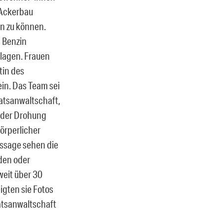
 Ackerbau
en zu können.
 Benzin
hlagen. Frauen
tin des
ein. Das Team sei
aatsanwaltschaft,
t der Drohung
örperlicher
ussage sehen die
den oder
weit über 30
igten sie Fotos
aatsanwaltschaft