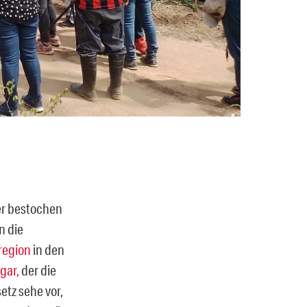
er bestochen
n die
region
in den
gar,
der die
etz sehe vor,