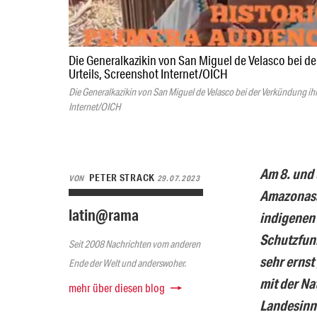
Die Generalkazikin von San Miguel de Velasco bei d
Urteils, Screenshot Internet/OICH
Die Generalkazikin von San Miguel de Velasco bei der Verkündung ihr
Internet/OICH
Am 8. und 
PETER STRACK
VON
29.07.2023
Amazonasst
latin@rama
indigenen 
Schutzfunk
Seit 2008 Nachrichten vom anderen
sehr ernst
Ende der Welt und anderswoher.
mit der Na
mehr über diesen blog
Landesinne