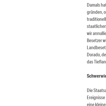
Damals hat
gründen, o
traditionel
staatliche
wir annulli
Besetzer w
Landbesetze
Dorado, de
das Tieflan
Schwerwie
Die Staats
Ereignisse
eine klein