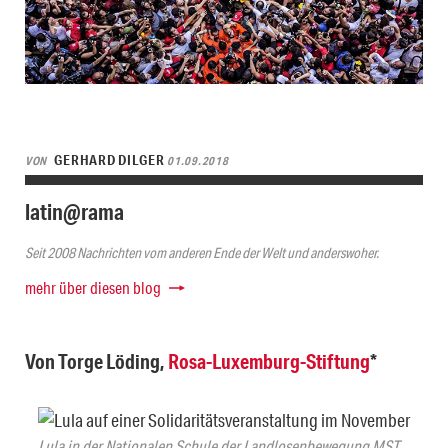
GERHARD DILGER
VON
01.09.2018
latin@rama
Seit 2008 Nachrichten vom anderen Ende der Welt und anderswoher.
mehr über diesen blog
Von Torge Löding,
Rosa-Luxemburg-Stiftung
*
Lula in der Nationalen Schule der Landlosenbewegung MST.