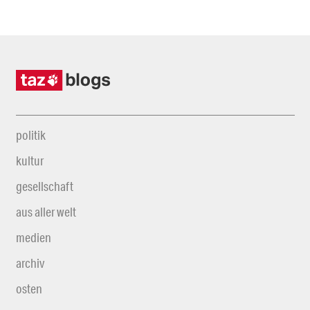
politik
kultur
gesellschaft
aus aller welt
medien
archiv
osten