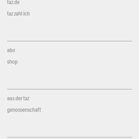
taz.de
taz zahl ich
abo
shop
aus der taz
genossenschaft