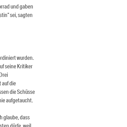
orrad und gaben
tin“ sei, sagten
ordiniert wurden.
uf seine Kritiker
Drei
 auf die
üssen die Schüsse
nie aufgetaucht.
ch glaube, dass
asten dürfe, weil