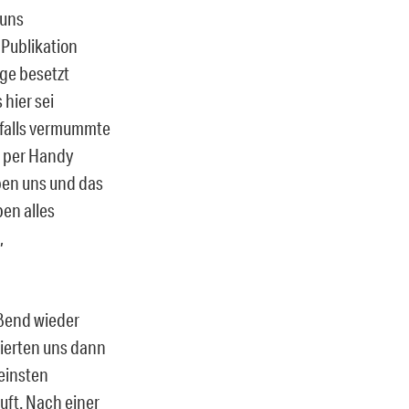
 uns
 Publikation
age besetzt
 hier sei
nfalls vermummte
d per Handy
aben uns und das
en alles
,
eßend wieder
ierten uns dann
einsten
uft. Nach einer