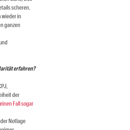
tails scheren.
 wieder in
en ganzen
 und
arität erfahren?
CPJ,
iheit der
einen Fall sogar
 der Notlage
egimes.