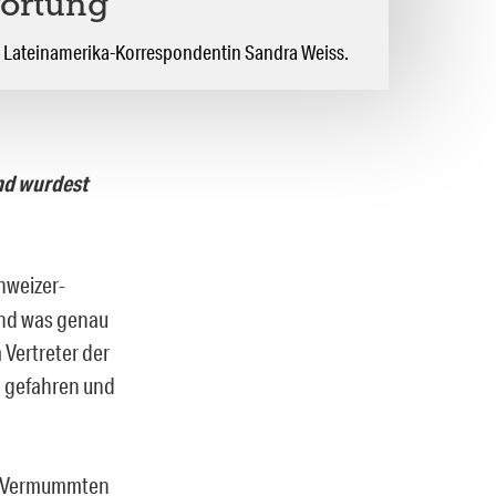
ortung“
en Lateinamerika-Korrespondentin Sandra Weiss.
d wurdest
hweizer-
und was genau
Vertreter der
a gefahren und
en Vermummten