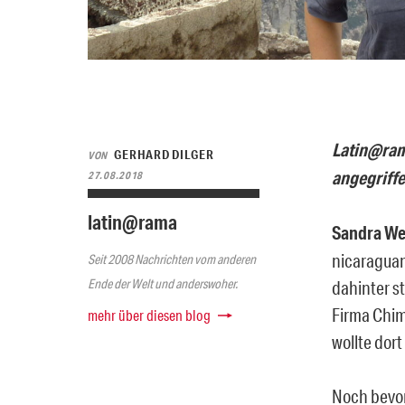
Latin@rama
GERHARD DILGER
VON
angegriffe
27.08.2018
latin@rama
Sandra We
nicaraguan
Seit 2008 Nachrichten vom anderen
Ende der Welt und anderswoher.
dahinter s
Firma Chim
mehr über diesen blog
wollte dort
Noch bevor