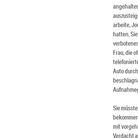
angehalten.
auszusteige
arbeite, J
hatten. Sie
verbotenes
Frau, die 
telefoniert
Auto durch
beschlagna
Aufnahmege
Sie müsste
bekommen. 
mit vorgeh
Verdacht a