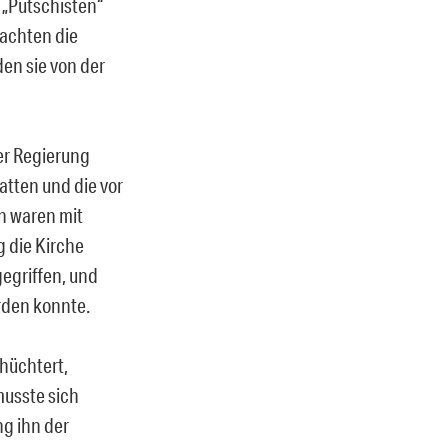
 „Putschisten“
achten die
den sie von der
der Regierung
atten und die vor
n waren mit
g die Kirche
egriffen, und
erden konnte.
hüchtert,
musste sich
ng ihn der