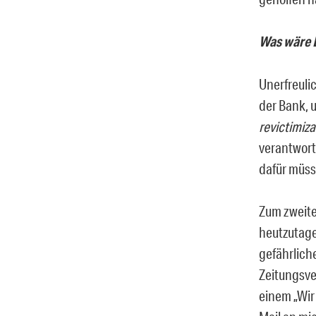
Was wäre 
Unerfreuli
der Bank, 
revictimiz
verantwort
dafür müss
Zum zweiten
heutzutage 
gefährlich
Zeitungsve
einem „Wir