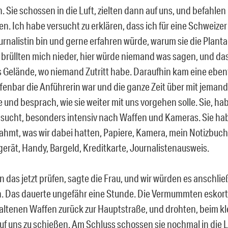
 Sie schossen in die Luft, zielten dann auf uns, und befahlen
n. Ich habe versucht zu erklären, dass ich für eine Schweizer
ournalistin bin und gerne erfahren würde, warum sie die Plant
 brüllten mich nieder, hier würde niemand was sagen, und das
 Gelände, wo niemand Zutritt habe. Daraufhin kam eine ebe
offenbar die Anführerin war und die ganze Zeit über mit jeman
e und besprach, wie sie weiter mit uns vorgehen solle. Sie, h
sucht, besonders intensiv nach Waffen und Kameras. Sie hab
hmt, was wir dabei hatten, Papiere, Kamera, mein Notizbuch
rät, Handy, Bargeld, Kreditkarte, Journalistenausweis.
n das jetzt prüfen, sagte die Frau, und wir würden es anschli
Das dauerte ungefähr eine Stunde. Die Vermummten eskort
altenen Waffen zurück zur Hauptstraße, und drohten, beim kl
uf uns zu schießen. Am Schluss schossen sie nochmal in die L