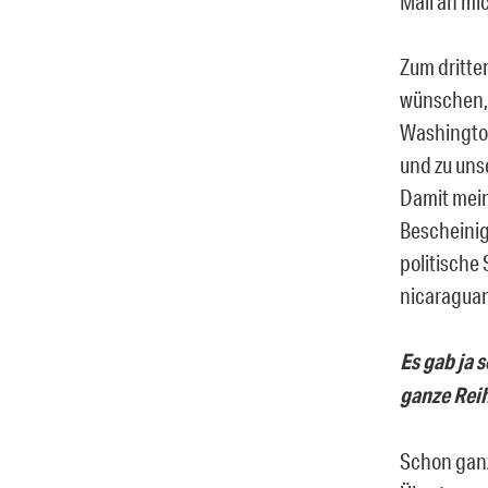
Mail an mi
Zum dritte
wünschen, 
Washington
und zu uns
Damit meine
Bescheinig
politische
nicaragua
Es gab ja 
ganze Reih
Schon ganz