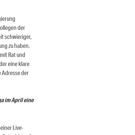
gierung
ollegen der
t schwieriger,
rung zu haben.
 mit Rat und
er eine klare
e Adresse der
a im April eine
einer Live-