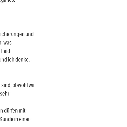
rsicherungen und
n, was
e Leid
 und ich denke,
 sind, obwohl wir
 sehr
en dürfen mit
 Kunde in einer