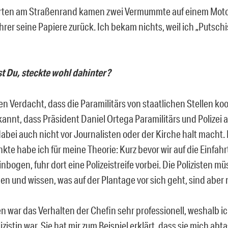
rten am Straßenrand kamen zwei Vermummte auf einem Mot
rer seine Papiere zurück. Ich bekam nichts, weil ich „Putschis
t Du, steckte wohl dahinter?
n Verdacht, dass die Paramilitärs von staatlichen Stellen ko
ekannt, dass Präsident Daniel Ortega Paramilitärs und Polizei a
abei auch nicht vor Journalisten oder der Kirche halt macht. 
te habe ich für meine Theorie: Kurz bevor wir auf die Einfahrt
nbogen, fuhr dort eine Polizeistreife vorbei. Die Polizisten m
en und wissen, was auf der Plantage vor sich geht, sind aber 
n war das Verhalten der Chefin sehr professionell, weshalb i
lizistin war. Sie hat mir zum Beispiel erklärt, dass sie mich abt