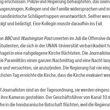
g erschossen. Polizei und Regierung behaupteten, das seien
ugenzeugen, Kollegen und die Familie widersprachen und m
d sandinistische Schlägertruppen verantwortlich. Seither wer
folgt und belästigt. Eine Kollegin musste daraufhin ins Exil.
on
BBC
und
Washington Post
coverten im Juli die Offensive 
Studenten, die sich in der UNAN-Universität verbarrikadiert h
agel in eine nahgelegene Kirche flüchteten. Die Journaliste
 die Paramilitärs einen ganzen Nachmittag und eine Nacht lan
 und versuchten, sie anzuzünden. Die Regierung hat nie eing
chsten Tag erreichte die Kirche, dass die Kirche evakuiert w
uf Journalisten sind an der Tagesordnung, sie werden eingesc
, ihre Kameras gestohlen. Der Geschäftsführer von Kanal 10 
he in die honduranische Botschaft flüchten, weil die Regieru