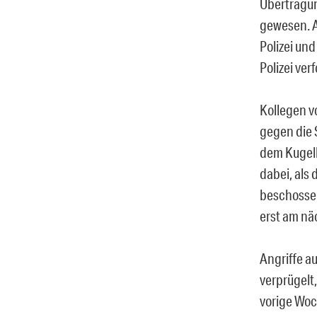
Übertragun
gewesen. A
Polizei un
Polizei ver
Kollegen v
gegen die 
dem Kugelh
dabei, als
beschossen
erst am nä
Angriffe a
verprügelt
vorige Woc