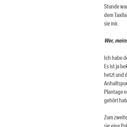
Stunde wa
dem Taxifah
sie mir.
Wer, meins
Ich habe de
Es ist ja b
hetzt und d
Anhaltspunk
Plantage ei
gehört hab
Zum zweite
sie eine Po