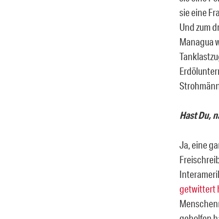
sie eine F
Und zum dr
Managua wa
Tanklastzu
Erdölunter
Strohmänne
Hast Du, 
Ja, eine g
Freischrei
Interamer
getwittert 
Menschenre
geholfen h