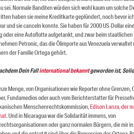
rau sei. Normale Banditen würden sich wohl kaum um solche De
itten haben sie meine Kreditkarte geplündert, noch bevor ich
r und sie canceln konnte. Sie haben für 2000 US-Dollar ein
g oder eine Autoflotte aufgetankt, und zwar beim staatlichen
nehmen Petronic, das die Ölimporte aus Venezuela verwaltet
rn der Familie Ortega gehört.
nachdem Dein Fall
international bekannt
geworden ist, Solid
anze Menge, von Organisationen wie Reporter ohne Grenzen, 
ber, Fundamedios oder auch vom Berichterstatter für Pressefre
ikanischen Menschenrechtskommission,
Edison Lanza, der m
hat
. Und in Nicaragua war die Solidarität immens, von
chtsorganisationen oder ganz normalen Bürgern, die mir in
aben und die entsetzt sind über die Repression des Ortega-R