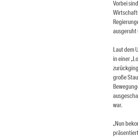
Vorbei sin
Wirtschafts
Regierunge
ausgeruht 
Laut dem U
in einer „
zurückging
große Stau
Bewegungen
ausgeschal
war.
„Nun bekom
präsentier