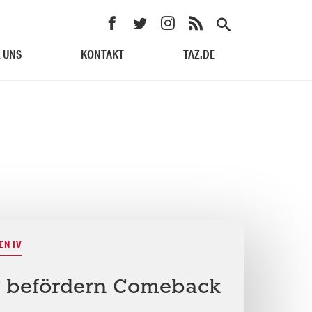
 UNS
KONTAKT
TAZ.DE
EN IV
n“ befördern Comeback