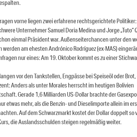
gespalten.
ragen vorne liegen zwei erfahrene rechtsgerichtete Politiker:
chwere Unternehmer Samuel Doria Medina und Jorge „Tuto“ Q
hon einmal Präsident war. Außenseiterchancen unter den w
 werden am ehesten Andrónico Rodríguez (ex-MAS) eingeräu
mfragen nur eines: Am 19. Oktober kommt es zu einer Stichwa
angen vor den Tankstellen, Engpässe bei Speiseöl oder Brot, 
zent: Anders als unter Morales herrscht im heutigen Bolivien
schaft. Gerade 1,6 Milliarden US-Dollar brachte der Gasexp
nur etwas mehr, als die Benzin- und Dieselimporte allein im er
chten. Auf dem Schwarzmarkt kostet der Dollar doppelt so v
 Kurs, die Auslandsschulden steigen regelmäßig weiter.