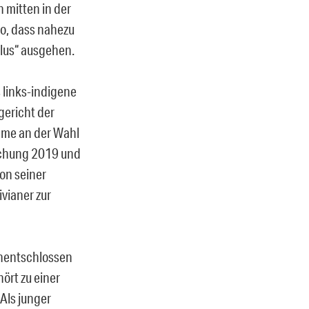
 mitten in der
so, dass nahezu
lus“ ausgehen.
 links-indigene
gericht der
hme an der Wahl
schung 2019 und
on seiner
ivianer zur
unentschlossen
ört zu einer
 Als junger