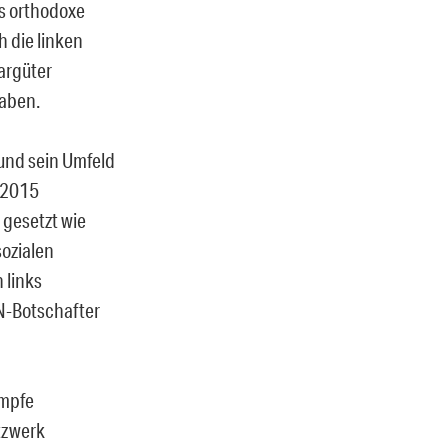
es orthodoxe
h die linken
argüter
haben.
und sein Umfeld
n 2015
gesetzt wie
ozialen
 links
UN-Botschafter
ämpfe
tzwerk