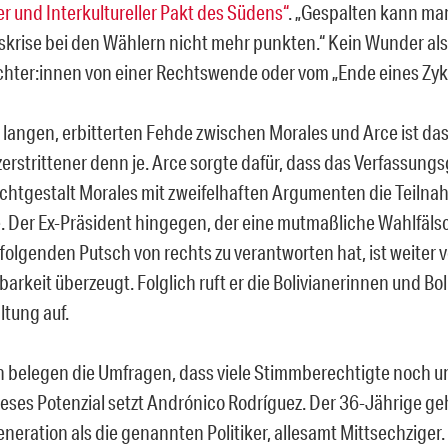
er und Interkultureller Pakt des Südens“
. „Gespalten kann man
skrise bei den Wählern nicht mehr punkten.“ Kein Wunder al
chter:innen von einer Rechtswende oder vom „Ende eines Zyk
 langen, erbitterten Fehde zwischen Morales und Arce ist das
erstrittener denn je. Arce sorgte dafür, dass das Verfassungs
ichtgestalt Morales mit zweifelhaften Argumenten die Teilna
. Der Ex-Präsident hingegen, der eine mutmaßliche Wahlfäl
folgenden Putsch von rechts zu verantworten hat, ist weiter v
arkeit überzeugt. Folglich ruft er die Bolivianerinnen und Bol
tung auf.
h belegen die Umfragen, dass viele Stimmberechtigte noch 
ieses Potenzial setzt Andrónico Rodríguez. Der 36-Jährige geh
eration als die genannten Politiker, allesamt Mittsechziger.