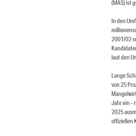
(MAS) ist 
In den Umf
millionens
2001/02 sc
Kandidaten
laut den U
Lange Schl
von 25 Pro
Mangelwirt
Jahr ein – 
2025 ausma
offiziellen