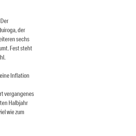
 Der
uiroga, der
eiteren sechs
mt. Fest steht
hl.
eine Inflation
ort vergangenes
sten Halbjahr
iel wie zum