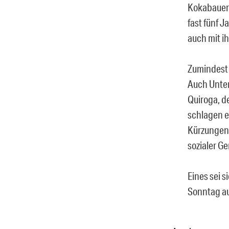
Kokabauern
fast fünf J
auch mit i
Zumindest 
Auch Unter
Quiroga, de
schlagen e
Kürzungen 
sozialer Ge
Eines sei s
Sonntag au