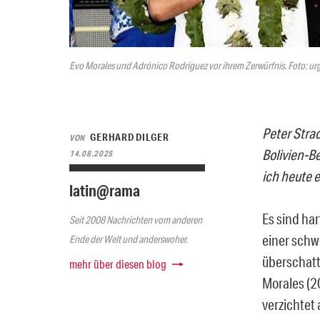
Evo Morales und Adrónico Rodríguez vor ihrem Zerwürfnis. Foto: ur
Peter Stra
GERHARD DILGER
VON
Bolivien-B
14.08.2025
ich heute 
latin@rama
Es sind har
Seit 2008 Nachrichten vom anderen
einer schw
Ende der Welt und anderswoher.
überschatt
mehr über diesen blog
Morales (2
verzichtet