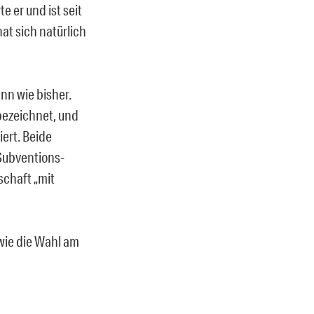
 er und ist seit
at sich natürlich
nn wie bisher.
bezeichnet, und
iert. Beide
Subventions-
schaft „mit
 wie die Wahl am