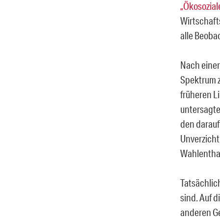
„Ökosozial
Wirtschaft
alle Beoba
Nach einer
Spektrum z
früheren L
untersagte
den darauf
Unverzichtb
Wahlenthal
Tatsächlic
sind. Auf d
anderen Gen