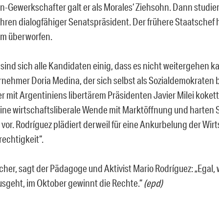
-Gewerkschafter galt er als Morales‘ Ziehsohn. Dann studierte
ahren dialogfähiger Senatspräsident. Der frühere Staatschef h
hm überworfen.
sind sich alle Kandidaten einig, dass es nicht weitergehen ka
nehmer Doria Medina, der sich selbst als Sozialdemokraten 
r mit Argentiniens libertärem Präsidenten Javier Milei kokett
ine wirtschaftsliberale Wende mit Marktöffnung und harten 
vor. Rodríguez plädiert derweil für eine Ankurbelung der Wirt
rechtigkeit“.
icher, sagt der Pädagoge und Aktivist Mario Rodríguez: „Egal,
sgeht, im Oktober gewinnt die Rechte.“
(epd)