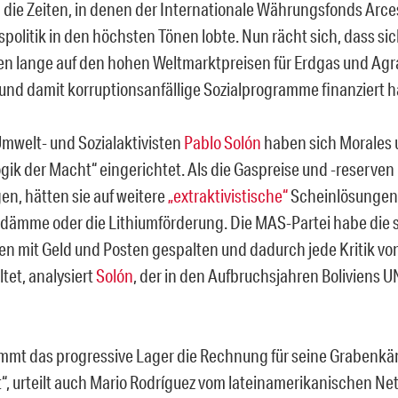
d die Zeiten, in denen der Internationale Währungsfonds Arc
politik in den höchsten Tönen lobte. Nun rächt sich, dass sic
n lange auf den hohen Weltmarktpreisen für Erdgas und Agr
und damit korruptionsanfällige Sozialprogramme finanziert 
mwelt- und Sozialaktivisten
Pablo Solón
haben sich Morales 
Logik der Macht“ eingerichtet. Als die Gaspreise und -reserve
en, hätten sie auf weitere
„extraktivistische“
Scheinlösungen 
dämme oder die Lithiumförderung. Die MAS-Partei habe die s
 mit Geld und Posten gespalten und dadurch jede Kritik von
tet, analysiert
Solón
, der in den Aufbruchsjahren Boliviens 
mt das progressive Lager die Rechnung für seine Grabenk
t“, urteilt auch Mario Rodríguez vom lateinamerikanischen Ne