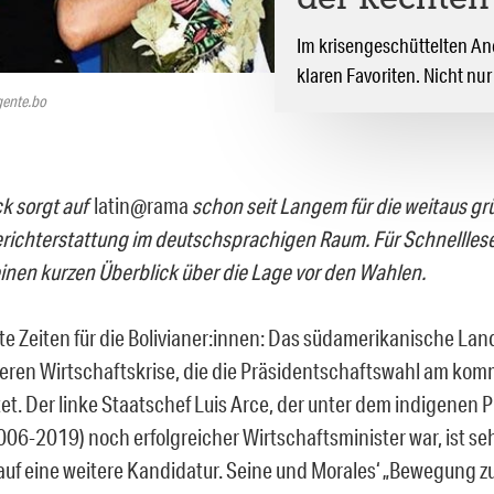
der Rechten
Im krisengeschüttelten An
klaren Favoriten. Nicht nur
gente.bo
ck sorgt auf
latin@rama
schon seit Langem für die weitaus gr
erichterstattung im deutschsprachigen Raum. Für Schnellleser
einen kurzen Überblick über die Lage vor den Wahlen.
te Zeiten für die Bolivianer:innen: Das südamerikanische Land
eren Wirtschaftskrise, die die Präsidentschaftswahl am k
et. Der linke Staatschef Luis Arce, der unter dem indigenen 
006-2019) noch erfolgreicher Wirtschaftsminister war, ist se
 auf eine weitere Kandidatur. Seine und Morales‘ „Bewegung z