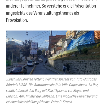
anderer Teilnehmer. So verstehe er die Präsentation
angesichts des Veranstaltungsthemas als
Provokation.
„Lasst uns Bolivien retten“, Wahltransparent von Tuto Quirogas
Bündnis LIBRE. Die Anwohnerschaft in Villa Copacabana, La Paz,
schützt derweil den Berg mit Plastikplanen vor Regen und
Erosion. Am Himmel die Seilbahn. Eine mögliche Privatisierung
ist ebenfalls Wahlkampfthema. Foto: P. Strack