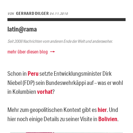
GERHARD DILGER
VON
04.11.2010
latin@rama
Seit 2008 Nachrichten vom anderen Ende der Welt und anderswoher.
mehr über diesen blog
Schon in
Peru
setzte Entwicklungsminister Dirk
Niebel (FDP) sein Bundeswehrkäppi auf – was er wohl
in Kolumbien
vorhat
?
Mehr zum geopolitischen Kontext gibt es
hier
. Und
hier noch einige Details zu seiner Visite in
Bolivien
.