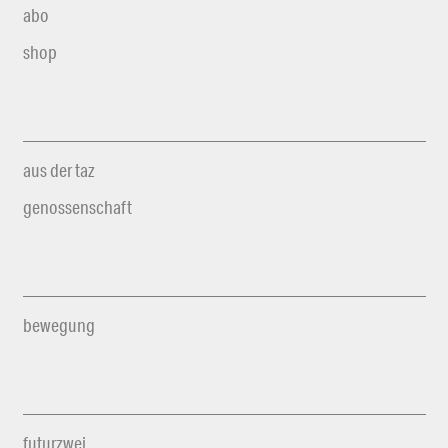
abo
shop
aus der taz
genossenschaft
bewegung
futurzwei