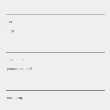
abo
shop
aus der taz
genossenschaft
bewegung