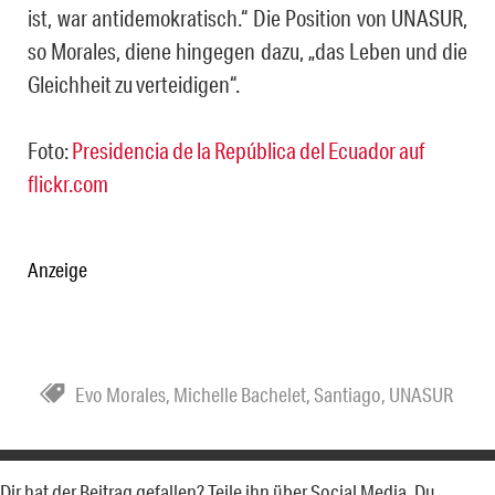
ist, war an­ti­de­mo­kra­tisch.“ Die Position von UNASUR,
so Morales, diene hin­ge­gen dazu, „das Leben und die
Gleichheit zu verteidigen“.
Foto:
Presidencia de la República del Ecuador auf
flickr.com
Anzeige
Evo Morales
,
Michelle Bachelet
,
Santiago
,
UNASUR
Dir hat der Beitrag gefallen? Teile ihn über Social Media. Du