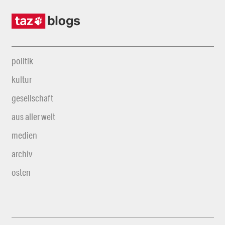
politik
kultur
gesellschaft
aus aller welt
medien
archiv
osten