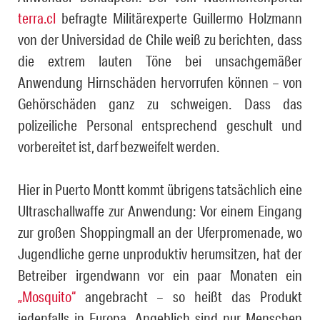
terra.cl
befragte Militärexperte Guillermo Holzmann
von der Universidad de Chile weiß zu berichten, dass
die extrem lauten Töne bei un­sach­ge­mä­ßer
Anwendung Hirnschäden hervorrufen können – von
Ge­hör­schä­den ganz zu schweigen. Dass das
polizeiliche Personal entsprechend ge­schult und
vorbereitet ist, darf bezweifelt werden.
Hier in Puerto Montt kommt übrigens tatsächlich eine
Ultraschallwaffe zur An­wen­dung: Vor einem Eingang
zur großen Shoppingmall an der Ufer­promenade, wo
Jugendliche gerne unproduktiv herumsitzen, hat der
Be­trei­ber irgendwann vor ein paar Monaten ein
„Mosquito“
angebracht – so heißt das Produkt
jedenfalls in Europa. Angeblich sind nur Menschen