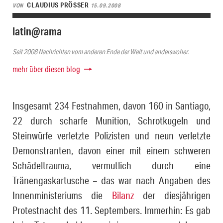
CLAUDIUS PRÖSSER
VON
15.09.2008
latin@rama
Seit 2008 Nachrichten vom anderen Ende der Welt und anderswoher.
mehr über diesen blog
Insgesamt 234 Festnahmen, davon 160 in Santiago,
22 durch scharfe Mu­ni­tion, Schrotkugeln und
Steinwürfe verletzte Polizisten und neun ver­letz­te
Demonstranten, davon einer mit einem schweren
Schädeltrauma, vermutlich durch eine
Tränengaskartusche – das war nach Angaben des
Innenministeriums die
Bilanz
der diesjährigen
Protestnacht des 11. Septembers. Immerhin: Es gab