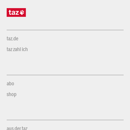
taz.de
taz zahl ich
abo
shop
aus der taz