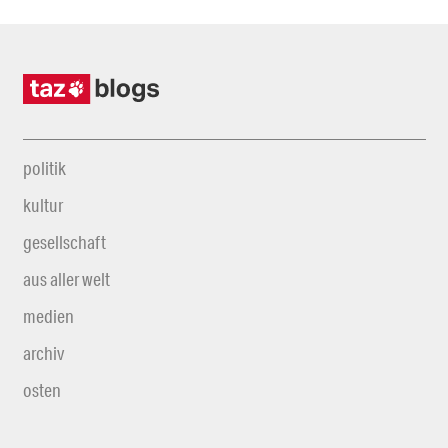
politik
kultur
gesellschaft
aus aller welt
medien
archiv
osten