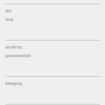
abo
shop
aus der taz
genossenschaft
bewegung