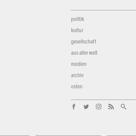
politik
kultur
gesellschaft
aus aller welt
medien
archiv
osten