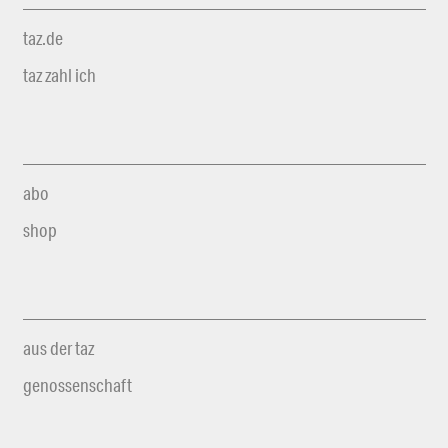
taz.de
taz zahl ich
abo
shop
aus der taz
genossenschaft