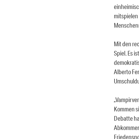
einheimisc
mitspielen
Menschenre
Mit den re
Spiel. Es i
demokratis
Alberto Fe
Umschuldu
„Vampirver
Kommen sie
Debatte ha
Abkommens
Friedensno