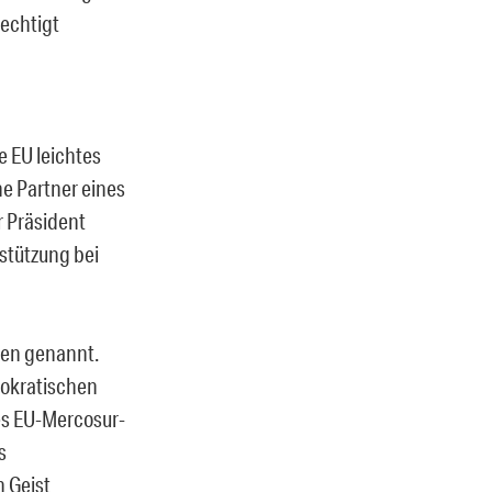
echtigt
e EU leichtes
he Partner eines
r Präsident
rstützung bei
men genannt.
mokratischen
des EU-Mercosur-
s
 Geist