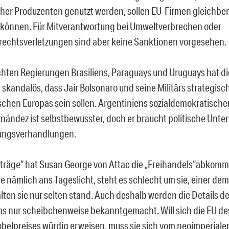
her Produzenten genutzt werden, sollen EU-Firmen gleichber
 können. Für Mitverantwortung bei Umweltverbrechen oder
chtsverletzungen sind aber keine Sanktionen vorgesehen.
chten Regierungen Brasiliens, Paraguays und Uruguays hat di
st skandalös, dass Jair Bolsonaro und seine Militärs strategisc
chen Europas sein sollen. Argentiniens sozialdemokratische
rnández ist selbstbewusster, doch er braucht politische Unte
ngsverhandlungen.
träge“ hat Susan George von Attac die „Freihandels“abkom
 nämlich ans Tageslicht, steht es schlecht um sie, einer de
lten sie nur selten stand. Auch deshalb werden die Details 
 nur scheibchenweise bekanntgemacht. Will sich die EU de
belpreises würdig erweisen, muss sie sich vom neoimperialen