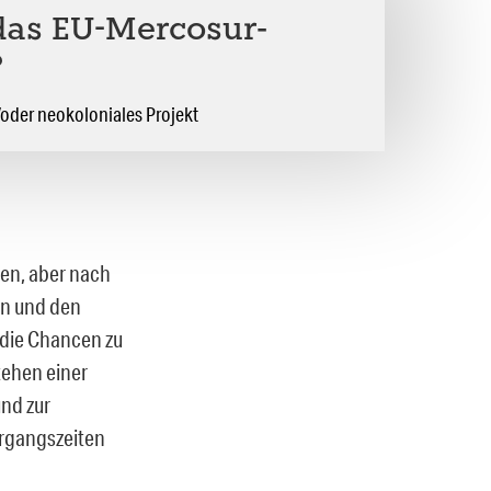
as EU-Mercosur-
?
oder neokoloniales Projekt
en, aber nach
en und den
 die Chancen zu
tehen einer
und zur
rgangszeiten