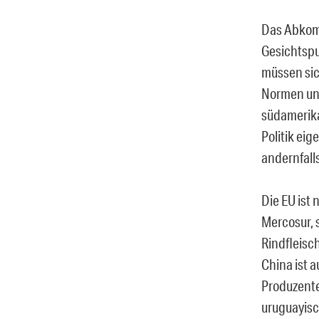
Das Abkom
Gesichtsp
müssen sic
Normen und
südamerika
Politik ei
andernfalls
Die EU ist
Mercosur, 
Rindfleisc
China ist 
Produzent
uruguayisch