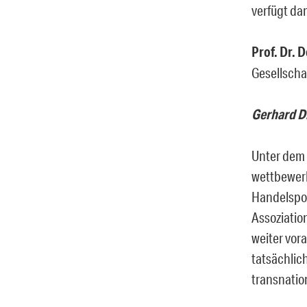
verfügt da
Prof. Dr. D
Gesellschaf
Gerhard Di
Unter dem 
wettbewerb
Handelspol
Assoziatio
weiter vora
tatsächlich
transnation