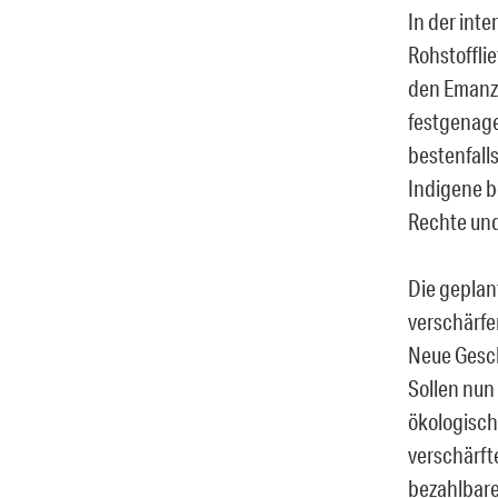
In der int
Rohstoffli
den Emanzi
festgenage
bestenfall
Indigene b
Rechte un
Die geplan
verschärfe
Neue Gesch
Sollen nun
ökologisch
verschärft
bezahlbare