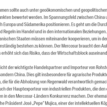
men sollte auch unter geoökonomischen und geopolitische
unkten bewertet werden. Im Spannungsfeld zwischen China
h Europa und Südamerika positionieren. Es geht um die Dur
 Regeln im Handel und in den internationalen Beziehungen.
nischen Staaten müssen miteinander kooperieren, um in der
genständig bestehen zu können. Der Mercosur braucht den A
 erhöht sich das Risiko, dass der Wirtschaftsblock auseinande
 nicht der wichtigste Handelspartner und Importeur von Rohs
sondern China. Dies gilt insbesondere für agrarische Produkt
h, die für die Abholzung von Regenwald verantwortlich gema
auch der Hauptexporteur von industriellen Produkten, die de
en in den Mercosur-Ländern Konkurrenz machen. Der ehema
e Präsident José „Pepe“ Mujica, einer der intellektuellen Kö