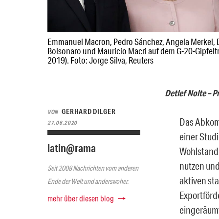
Emmanuel Macron, Pedro Sánchez, Angela Merkel, D
Bolsonaro und Mauricio Macri auf dem G-20-Gipfeltr
2019). Foto: Jorge Silva, Reuters
Detlef Nolte – P
GERHARD DILGER
VON
Das Abkomm
27.06.2020
einer Stud
latin@rama
Wohlstand 
nutzen und
Seit 2008 Nachrichten vom anderen
aktiven st
Ende der Welt und anderswoher.
Exportförd
mehr über diesen blog
eingeräum