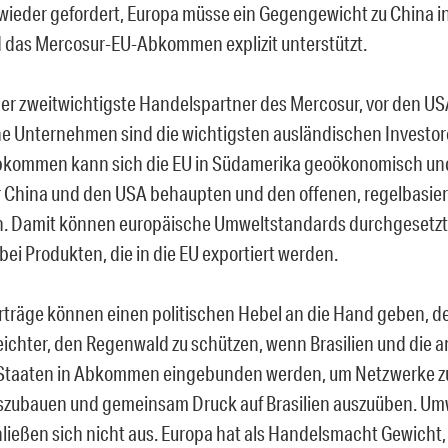
wieder gefordert, Europa müsse ein Gegengewicht zu China i
d das Mercosur-EU-Abkommen explizit unterstützt.
 der zweitwichtigste Handelspartner des Mercosur, vor den U
e Unternehmen sind die wichtigsten ausländischen Investore
kommen kann sich die EU in Südamerika geoökonomisch und
China und den USA behaupten und den offenen, regelbasie
n. Damit können europäische Umweltstandards durchgesetzt
ei Produkten, die in die EU exportiert werden.
träge können einen politischen Hebel an die Hand geben, de
t leichter, den Regenwald zu schützen, wenn Brasilien und die 
Staaten in Abkommen eingebunden werden, um Netzwerke z
zubauen und gemeinsam Druck auf Brasilien auszuüben. Um
ließen sich nicht aus. Europa hat als Handelsmacht Gewicht,