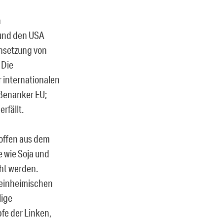
n
 und den USA
chsetzung von
 Die
 internationalen
ußenanker EU;
rfällt.
toffen aus dem
e wie Soja und
cht werden.
n einheimischen
lige
pfe der Linken,