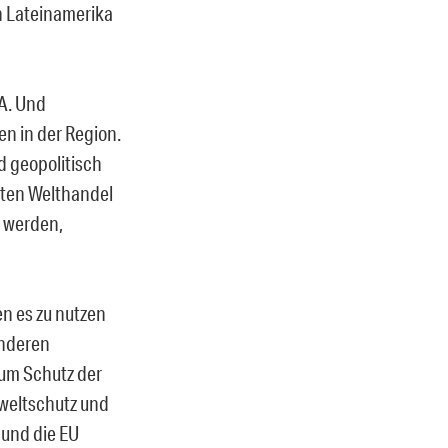
n Lateinamerika
SA. Und
n in der Region.
 geopolitisch
rten Welthandel
 werden,
n es zu nutzen
anderen
um Schutz der
weltschutz und
 und die EU