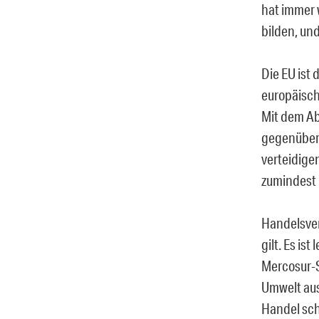
hat immer 
bilden, un
Die EU ist
europäisch
Mit dem Ab
gegenüber 
verteidige
zumindest b
Handelsver
gilt. Es is
Mercosur-
Umwelt aus
Handel sch