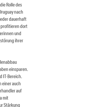
die Rolle des
d Uruguay nach
ieder dauerhaft
profitieren dort
terinnen und
störung ihrer
llenabbau
gaben einsparen.
 IT-Bereich.
n einer auch
rhandler auf
a mit
ur Stärkung