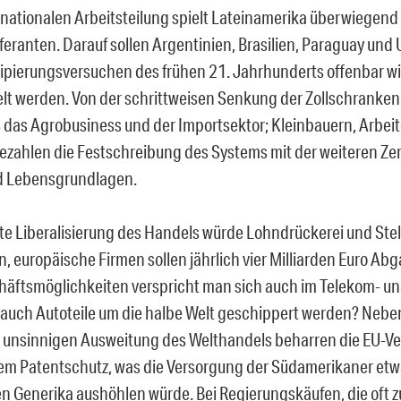
ernationalen Arbeitsteilung spielt Lateinamerika überwiegend 
eferanten. Darauf sollen Argentinien, Brasilien, Paraguay un
pierungsversuchen des frühen 21. Jahrhunderts offenbar w
lt werden. Von der schrittweisen Senkung der Zollschranken 
s das Agrobusiness und der Importsektor; Kleinbauern, Arbei
ezahlen die Festschreibung des Systems mit der weiteren Zer
d Lebensgrundlagen.
te Liberalisierung des Handels würde Lohndrückerei und Ste
n, europäische Firmen sollen jährlich vier Milliarden Euro Ab
äftsmöglichkeiten verspricht man sich auch im Telekom- und
 auch Autoteile um die halbe Welt geschippert werden? Nebe
 unsinnigen Ausweitung des Welthandels beharren die EU-Ve
em Patentschutz, was die Versorgung der Südamerikaner etw
n Generika aushöhlen würde. Bei Regierungskäufen, die oft z