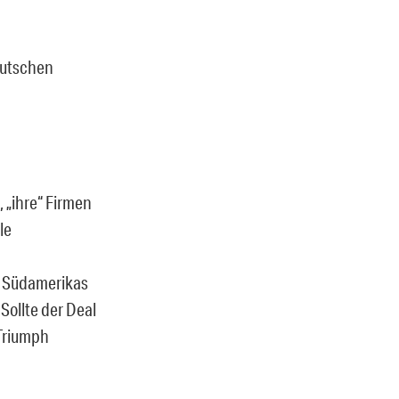
eutschen
 „ihre“ Firmen
le
g Südamerikas
Sollte der Deal
 Triumph