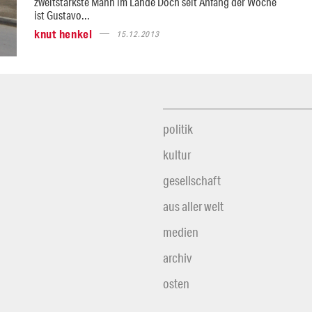
zweitstärkste Mann im Lande Doch seit Anfang der Woche
ist Gustavo...
knut henkel
15.12.2013
politik
kultur
gesellschaft
aus aller welt
medien
archiv
osten