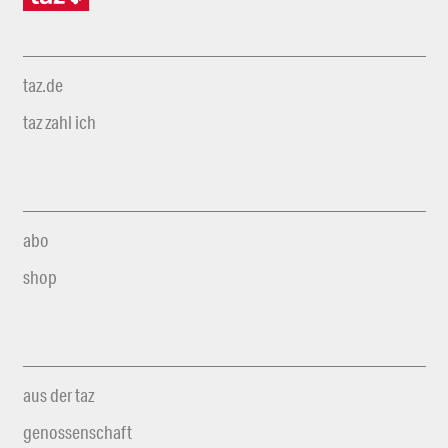
taz.de
taz zahl ich
abo
shop
aus der taz
genossenschaft