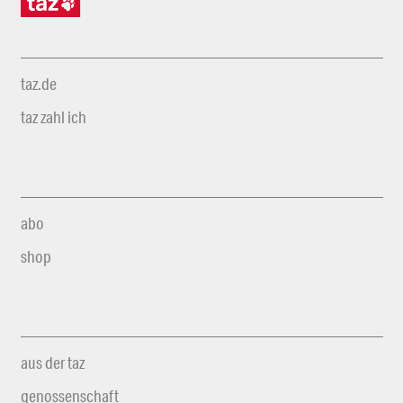
taz.de
taz zahl ich
abo
shop
aus der taz
genossenschaft