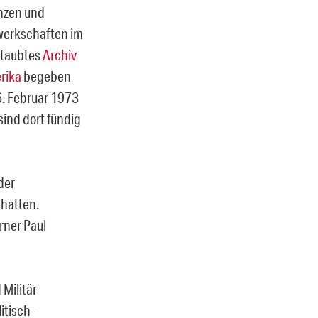
enzen und
werkschaften im
rstaubtes
Archiv
rika
begeben
6. Februar 1973
sind dort fündig
der
chatten.
rner Paul
 Militär
itisch-