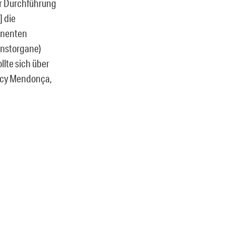
er Durchführung
] die
anenten
ienstorgane)
llte sich über
Jacy Mendonça,