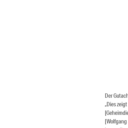
Der Gutach
„Dies zeig
[Geheimdie
[Wolfgang 