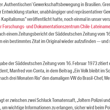
er ‚Authentischen‘ Gewerkschaftsbewegung in Brasilien. Gr
 Entwicklung starker, unabhängiger und repräsentativer Ge
 Kapitalismus“ veröffentlicht hatte, noch einmal in unser ve
er Forschungs- und Dokumentationszentrum Chile-Lateiname
ach einem Zeitungsbericht der Süddeutschen Zeitung vom 1
m ein bestimmtes Zitat im Original wieder aufzufinden — und 
gabe der Süddeutschen Zeitung vom 16. Februar 1973 zitiert 
ent, Manfred von Conta, in dem Beitrag „Ein Volk bleibt im S
nach drei Monaten Rio“ den damaligen VW do Brasil-Chef, We
agt er zwischen zwei Schluck Tomatensaft, „foltern Polizei und
 um wichtige Informationen zu erlangen, sicher wird beim Pol