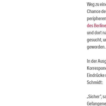
Weg zu ein
Chance der
peripheren
des Berlin
und dort n
gesucht, u
geworden.
In der Aus
Korrespond
Eindrücke 
Schmidt:
„Sicher“, s
Gefangene,