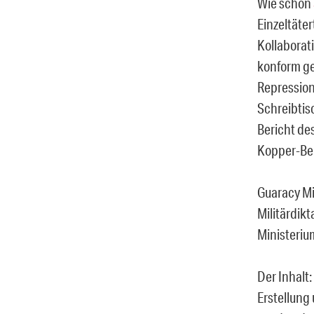
Wie schon
Einzeltäte
Kollaborati
konform ge
Repression
Schreibtis
Bericht de
Kopper-Ber
Guaracy Mi
Militärdik
Ministeriu
Der Inhalt
Erstellung