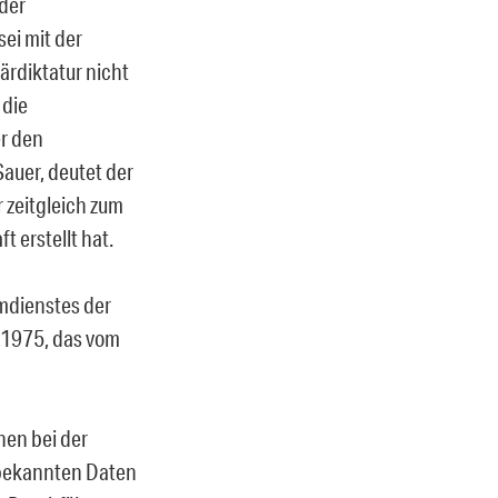
 der
ei mit der
ärdiktatur nicht
 die
er den
auer, deutet der
 zeitgleich zum
 erstellt hat.
mdienstes der
9.1975, das vom
hen bei der
 bekannten Daten