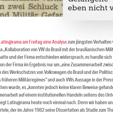
eben nicht 
Latin@rama am Freitag eine Analyse
zum jüngsten Verhalten
a „Kollaboration von VW do Brasil mit der brasilianischen Mili
hatte und der Firma entschieden widersprach, es handle sich 
ion der Firma im Ergebnis nur um „eine Zusammenarbeit zwis
n des Werkschutzes von Volkswagen do Brasil und der Politisc
 früheren Militärregimes“ und auch VWs Aussage in der Pres
hen wurde, es „konnten jedoch keine klaren Beweise gefund
enarbeit auf einem institutionellen Handeln seitens des U
, legt Latin@rama heute noch einmal nach. Denn wir haben uns
tele, der im Jahre 1982 seine Dissertation als Studie zum T