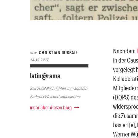
Nachdem
CHRISTIAN RUSSAU
VON
in der Caus
18.12.2017
vorgelegt 
latin@rama
Kollaborat
Mitglieder
Seit 2008 Nachrichten vom anderen
(DOPS) des
Ende der Welt und anderswoher.
widersproc
mehr über diesen blog
die Zusamm
basiert[e]
Werner Wür