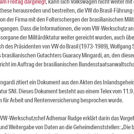
am Freitag dargelegt
, kann sich Volkswagen nicht weiter mit
rthese herausreden und bestreiten, die VW do Brasil-Führung s
on der Firma mit den Folterschergen der brasilianischen Milit
gangen. Dass die Informationen, die vom VW-Werkschutz an
sorgane der Militärdiktatur weiter gereicht wurden, auch üb
ch des Präsidenten von VW do Brasil (1973-1989), Wolfgang S
s brasilianischen Gutachters Guaracy Mingardi, an, den dieser
icht im Auftrag der brasilianischen Bundesstaatsanwaltschaft
ngardi zitiert ein Dokument aus den Akten des Inlandsgehei
tatur SNI. Dieses Dokument besteht aus einem Telex vom 11.
m für Arbeit und Rentenversicherung besprochen wurde.
: VW-Werkschutzchef Adhemar Rudge erklärt darin das Vorge
 und Weitergabe von Daten an die Geheimdienststellen: „Die