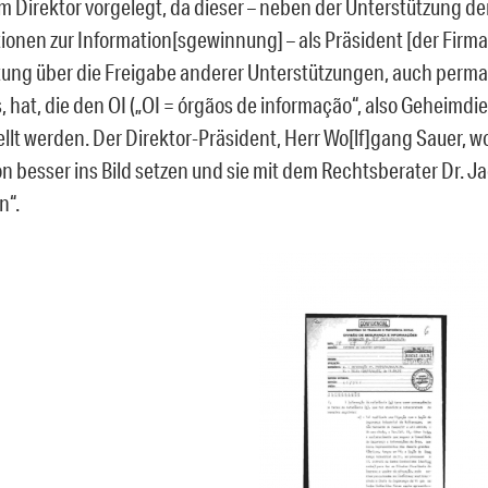
 Direktor vorgelegt, da dieser – neben der Unterstützung d
ionen zur Information[sgewinnung] – als Präsident [der Firma
ung über die Freigabe anderer Unterstützungen, auch perm
, hat, die den OI („OI = órgãos de informação“, also Geheimd
llt werden. Der Direktor-Präsident, Herr Wo[lf]gang Sauer, wo
ion besser ins Bild setzen und sie mit dem Rechtsberater Dr. 
n“.