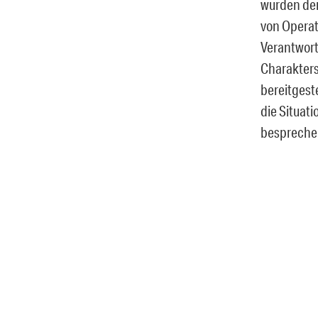
wurden dem
von Operat
Verantwort
Charakters
bereitgeste
die Situat
bespreche