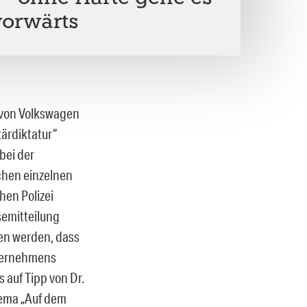
vorwärts
 von Volkswagen
tärdiktatur“
bei der
chen einzelnen
hen Polizei
semitteilung
en werden, dass
nternehmens
 auf Tipp von Dr.
hema „Auf dem