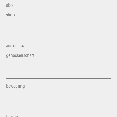
abo
shop
aus der taz
genossenschaft
bewegung
futurzwei