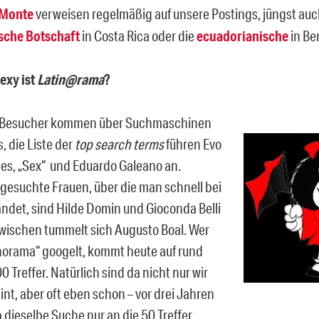
 Monte
verweisen regelmäßig auf unsere Postings, jüngst auc
sche Botschaft
in Costa Rica oder die
ecuadorianische
in Ber
exy ist
Latin@rama
?
e Besucher kommen über Suchmaschinen
s, die Liste der
top search terms
führen Evo
es, „Sex“ und Eduardo Galeano an.
gesuchte Frauen, über die man schnell bei
andet, sind Hilde Domin und Gioconda Belli
wischen tummelt sich Augusto Boal. Wer
norama“ googelt, kommt heute auf rund
0 Treffer. Natürlich sind da nicht nur wir
nt, aber oft eben schon – vor drei Jahren
 dieselbe Suche nur an die 50 Treffer.