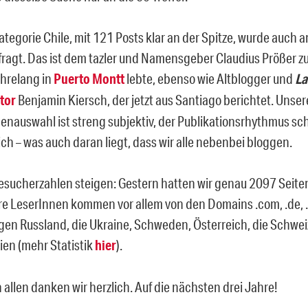
ategorie Chile, mit 121 Posts klar an der Spitze, wurde auch 
ragt. Das ist dem tazler und Namensgeber Claudius Prößer z
ahrelang in
Puerto Montt
lebte, ebenso wie Altblogger und
La
ator
Benjamin Kiersch, der jetzt aus Santiago berichtet. Unser
nauswahl ist streng subjektiv, der Publikationsrhythmus s
ich – was auch daran liegt, dass wir alle nebenbei bloggen.
esucherzahlen steigen: Gestern hatten wir genau 2097 Seiten
e LeserInnen kommen vor allem von den Domains .com, .de, .
lgen Russland, die Ukraine, Schweden, Österreich, die Schwe
lien (mehr Statistik
hier
).
 allen danken wir herzlich. Auf die nächsten drei Jahre!