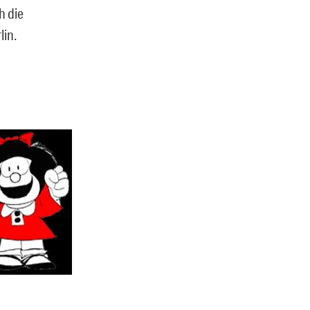
h die
lin.