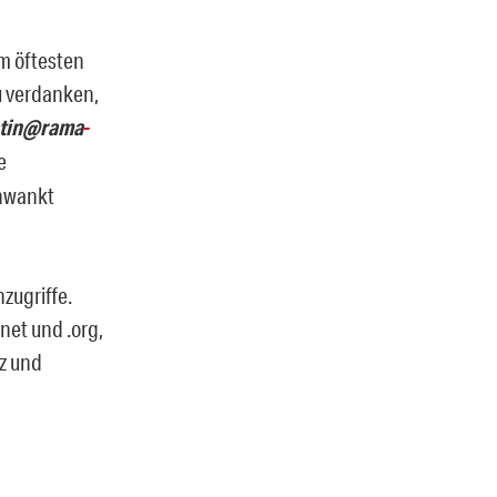
am öftesten
u verdanken,
tin@rama
-
e
chwankt
zugriffe.
net und .org,
iz und