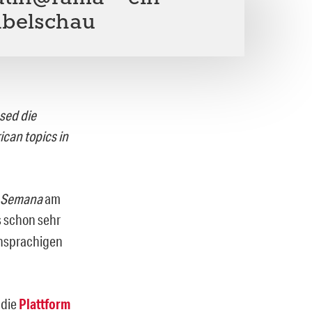
abelschau
sed die
ican topics in
Semana
am
 schon sehr
chsprachigen
 die
Plattform