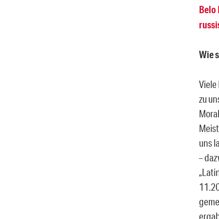
Belo
russi
Wie s
Viel
zu un
Moral
Meist
uns l
– daz
„Lati
11.20
gemei
ergab