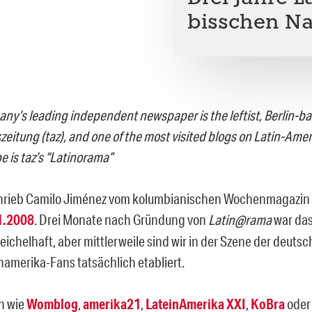
bisschen N
ny’s leading independent newspaper is the leftist, Berlin-ba
zeitung (taz), and one of the most visited blogs on Latin-Amer
e is taz’s “Latinorama”
hrieb Camilo Jiménez vom kolumbianischen Wochenmagazin
1.2008
. Drei Monate nach Gründung von
Latin@rama
war das
ichelhaft, aber mittlerweile sind wir in der Szene der deuts
namerika-Fans tatsächlich etabliert.
n wie
Womblog
,
amerika21
,
LateinAmerika XXI
,
KoBra
oder