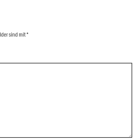
lder sind mit
*