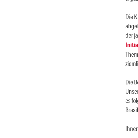
Die K
abgef
der j
Initi
Theme
zieml
Die B
Unser
es fo
Brasi
Ihnen