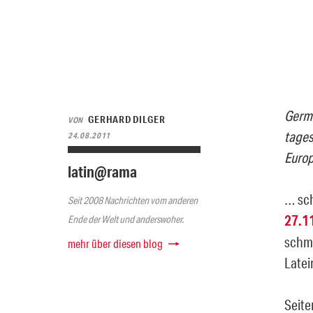
Germa
GERHARD DILGER
VON
tages
24.08.2011
Europ
latin@rama
… sc
Seit 2008 Nachrichten vom anderen
27.1
Ende der Welt und anderswoher.
schme
mehr über diesen blog
Latei
Seite