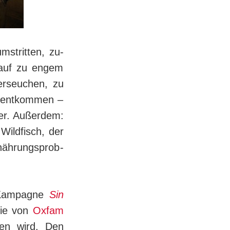
mstritten, zu­
e auf zu engem
verseuchen, zu
en entkommen –
er. Au­ßer­dem:
ild­fisch, der
näh­rungs­prob­
e Kampagne
Sin
ie von
Oxfam
en wird. Den