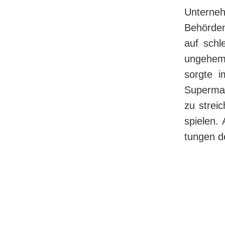
Unterneh
Behörden
auf schl
ungehemm
sorgte i
Supermar
zu strei
spie­len
tun­gen d