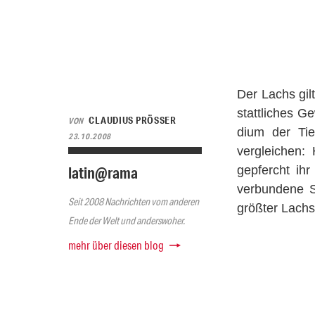
Der Lachs gil
stattliches G
CLAUDIUS PRÖSSER
VON
dium der Tie
23.10.2008
vergleichen: 
latin@rama
gepfercht ihr
verbundene S
Seit 2008 Nachrichten vom anderen
größter Lachs
Ende der Welt und anderswoher.
mehr über diesen blog