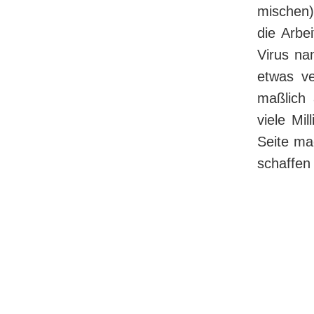
mi­schen
die Arbei
Virus n
etwas ve
maß­lich
vie­le M
Sei­te ma
schaf­fe