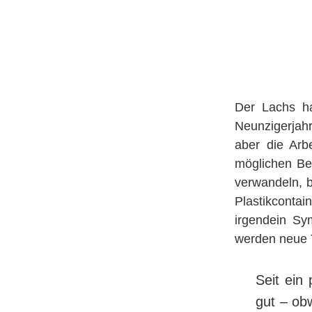
Der Lachs ha
Neunzigerjahr
aber die Ar­be
möglichen Bere
verwandeln, bi
Plas­tik­con­
irgendein Sy
werden neue Te
Seit ein
gut – obw