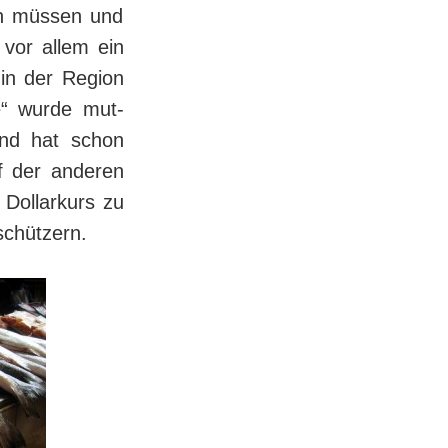
en müssen und
t vor allem ein
n der Re­gion
ie“ wurde mut­
und hat schon
uf der anderen
ol­lar­kurs zu
schützern.