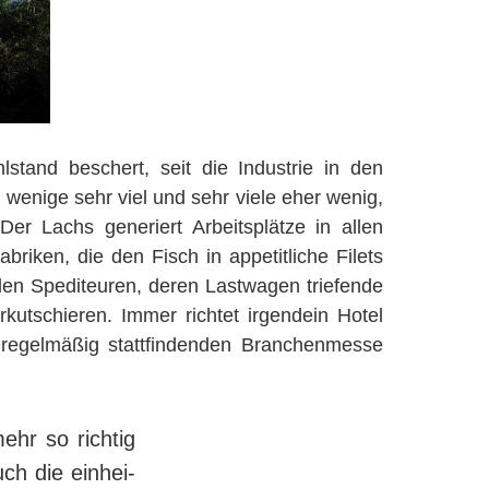
and beschert, seit die Industrie in den
wenige sehr viel und sehr viele eher wenig,
Der Lachs generiert Ar­beits­plät­ze in allen
ken, die den Fisch in ap­pe­tit­li­che Filets
der den Spediteuren, deren Lastwagen triefende
rkutschieren. Immer rich­tet irgendein Hotel
r
regelmäßig stattfindenden Branchenmesse
ehr so richtig
h die ein­hei­