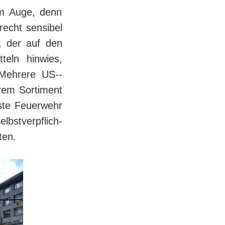
im Auge, denn
echt sensibel
, der auf den
teln hinwies,
eh­re­re US-­
em Sor­ti­ment
te Feu­er­wehr
st­ver­pflich­
ten.