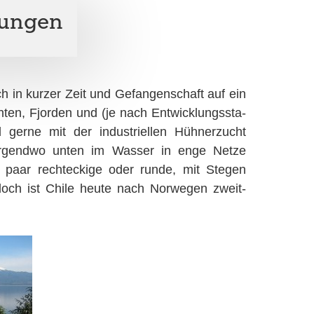
gungen
h in kurzer Zeit und Gefangenschaft auf ein
en, Fjorden und (je nach Ent­wick­lungs­sta­
erne mit der industriellen Hühner­zucht
en ir­gend­wo unten im Wasser in enge Netze
in paar rechteckige oder runde, mit Stegen
och ist Chile heute nach Norwegen zweit­