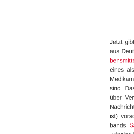
Jetzt gi
aus Deut
bens­mit­te
eines al
Me­­di­­k
sind. Da
über Ver
Nach­rich
ist) vor
S
bands