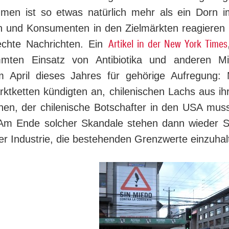
men ist so etwas natürlich mehr als ein Dorn 
 und Konsumenten in den Zielmärkten reagieren r
Artikel in der New York Times
echte Nachrichten. Ein
ten Einsatz von Antibiotika und an­de­ren Mit
m April dieses Jahres für gehörige Aufregung: M
ktketten kündigten an, chilenischen Lachs aus ihr
chen, der chilenische Botschafter in den USA muss
. Am Ende solcher Skandale stehen dann wieder Selb
er In­dus­trie, die bestehenden Grenzwerte ein­zu­hal­