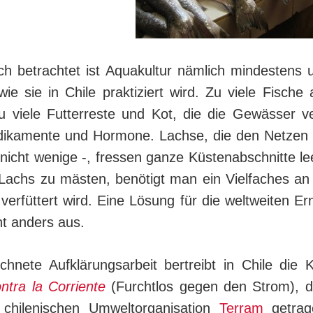
ch betrachtet ist Aquakultur nämlich mindestens u
wie sie in Chile praktiziert wird. Zu viele Fisch
 viele Fut­ter­res­te und Kot, die die Gewässer 
­di­ka­men­te und Hor­mo­ne. Lachse, die den Netz
nicht wenige -, fressen gan­ze Küstenabschnitte le
achs zu mästen, benötigt man ein Vielfaches an W
verfüttert wird. Eine Lösung für die welt­wei­ten Er­
ht anders aus.
chnete Aufklärungsarbeit bertreibt in Chile di
ntra la Corriente
(Furchtlos gegen den Strom),
d
chi­le­ni­schen Umweltorganisation
Terram
getrag