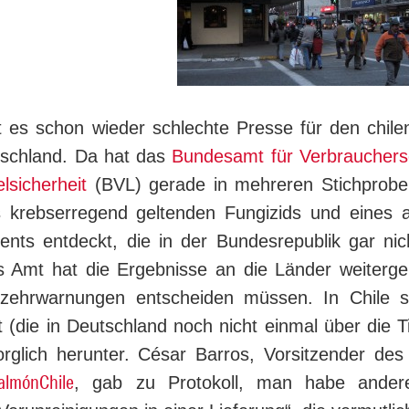
bt es schon wieder schlechte Presse für den chile
sch­land. Da hat das
Bundesamt für Verbrauchers
l­si­cher­heit
(BVL) gerade in mehreren Stichprob
s krebserregend geltenden Fungizids und eines a
a­­ments entdeckt, die in der Bundesrepublik gar n
s Amt hat die Ergebnisse an die Länder weitergel
zehrwarnungen entscheiden müssen. In Chile s
t (die in Deutschland noch nicht einmal über die T
sorglich herunter. César Barros, Vorsitzender des 
almónChile
, gab zu Protokoll, man habe ander