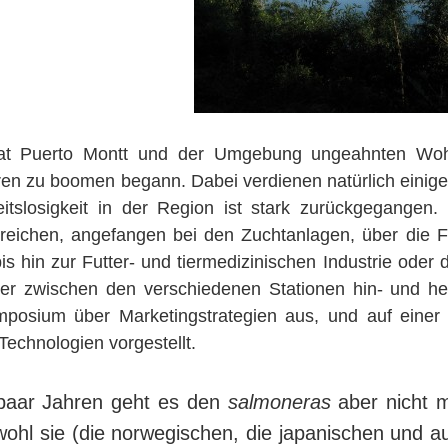
t Puerto Montt und der Umgebung ungeahnten Wohlst
en zu boomen begann. Dabei verdienen natürlich einige 
its­lo­sig­keit in der Region ist stark zurückgegangen. 
ichen, an­ge­fang­en bei den Zuchtanlagen, über die Fabri
s hin zur Futter- und tier­me­di­zi­ni­schen In­dus­trie o
tai­ner zwi­schen den verschiedenen Stationen hin- und he
mposium über Marketingstrategien aus, und auf eine
ch­no­lo­gien vorgestellt.
 paar Jahren geht es den
salmoneras
aber nicht m
ohl sie (die norwegischen, die japanischen und auc