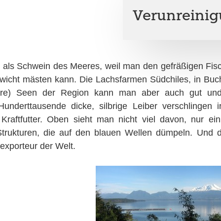
Verunreini
t als Schwein des Meeres, weil man den gefräßigen Fisc
ewicht mästen kann. Die Lachs­far­men Südchiles, in Bucht
re) Seen der Region kann man aber auch gut und g
Hun­dert­tau­sen­de dicke, silbrige Leiber verschling
 Kraftfutter. Oben sieht man nicht viel davon, nur e
trukturen, die auf den blauen Wellen dümpeln. Und d
exporteur der Welt.