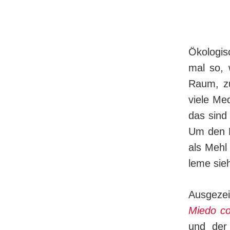
Ökologis
mal so, 
Raum, zu
viele Me
das sind 
Um den L
als Mehl 
le­me sie
Ausgezei
Miedo co
und der 