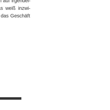
auf ir­gend­ei­
s weiß in­zwi­
 das Ge­schäft