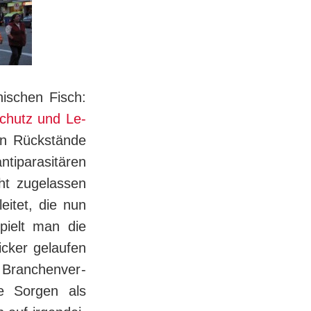
nischen Fisch:
chutz und Le­
en Rückstände
ntiparasitären
icht zugelassen
eitet, die nun
pielt man die
icker gelaufen
Bran­chen­ver­
e Sorgen als