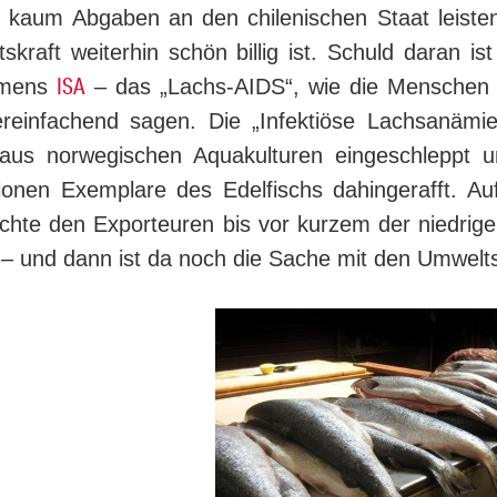
) kaum Abgaben an den chilenischen Staat leist
tskraft weiterhin schön billig ist. Schuld daran is
ISA
amens
– das „Lachs-AIDS“, wie die Menschen i
reinfachend sagen. Die „In­fek­tiö­se Lachsanäm
 aus norwegischen Aquakulturen ein­ge­schleppt 
illionen Exemplare des Edelfischs dahingerafft. A
chte den Exporteuren bis vor kurzem der niedrige D
n – und dann ist da noch die Sache mit den Umwelt