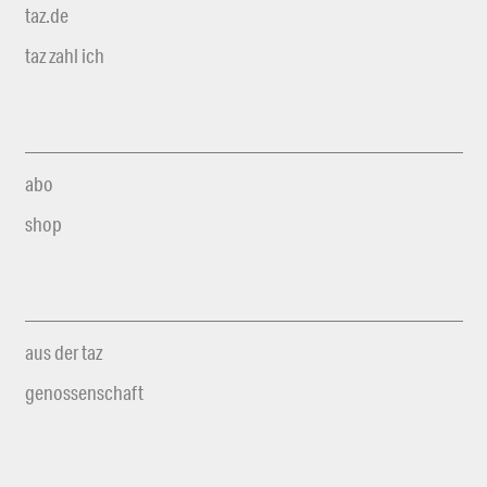
taz.de
taz zahl ich
abo
shop
aus der taz
genossenschaft