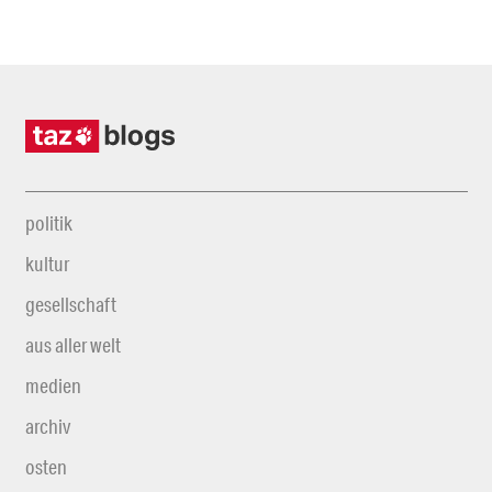
politik
kultur
gesellschaft
aus aller welt
medien
archiv
osten