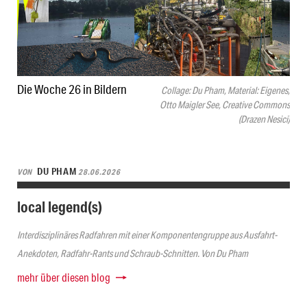
Die Woche 26 in Bildern
Collage: Du Pham, Material: Eigenes,
Otto Maigler See, Creative Commons
(Drazen Nesici)
DU PHAM
VON
28.06.2026
local legend(s)
Interdisziplinäres Radfahren mit einer Komponentengruppe aus Ausfahrt-
Anekdoten, Radfahr-Rants und Schraub-Schnitten. Von Du Pham
mehr über diesen blog