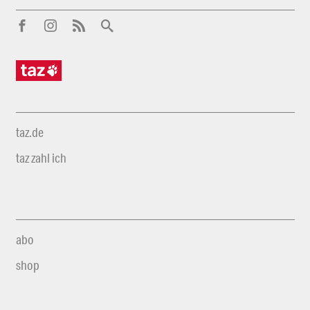
taz.de
taz zahl ich
abo
shop