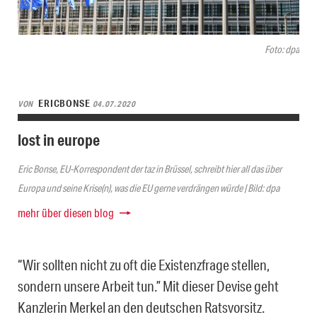
Foto: dpa
ERICBONSE
VON
04.07.2020
lost in europe
Eric Bonse, EU-Korrespondent der taz in Brüssel, schreibt hier all das über
Europa und seine Krise(n), was die EU gerne verdrängen würde | Bild: dpa
mehr über diesen blog
“Wir sollten nicht zu oft die Existenzfrage stellen,
sondern unsere Arbeit tun.” Mit dieser Devise geht
Kanzlerin Merkel an den deutschen Ratsvorsitz.