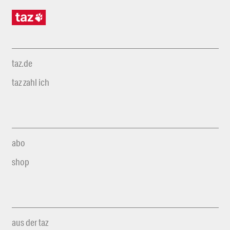
taz.de
taz zahl ich
abo
shop
aus der taz