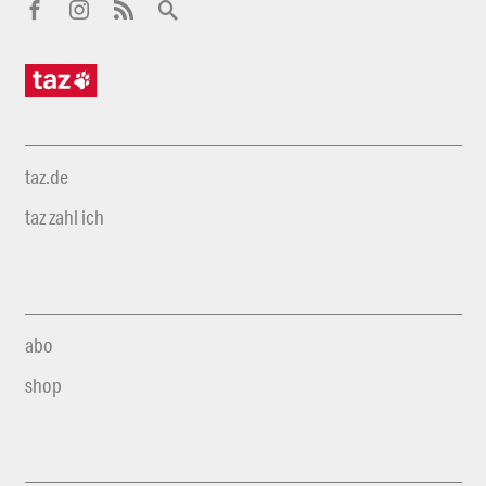
taz.de
taz zahl ich
abo
shop