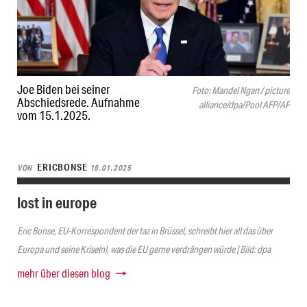
Joe Biden bei seiner
Foto: Mandel Ngan / picture
Abschiedsrede. Aufnahme
alliance/dpa/Pool AFP/AP
vom 15.1.2025.
ERICBONSE
VON
18.01.2025
lost in europe
Eric Bonse, EU-Korrespondent der taz in Brüssel, schreibt hier all das über
Europa und seine Krise(n), was die EU gerne verdrängen würde | Bild: dpa
mehr über diesen blog