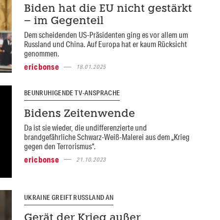
Biden hat die EU nicht gestärkt
– im Gegenteil
Dem scheidenden US-Präsidenten ging es vor allem um
Russland und China. Auf Europa hat er kaum Rücksicht
genommen.
ericbonse
18.01.2025
BEUNRUHIGENDE TV-ANSPRACHE
Bidens Zeitenwende
Da ist sie wieder, die undifferenzierte und
brandgefährliche Schwarz-Weiß-Malerei aus dem „Krieg
gegen den Terrorismus“.
ericbonse
21.10.2023
UKRAINE GREIFT RUSSLAND AN
Gerät der Krieg außer