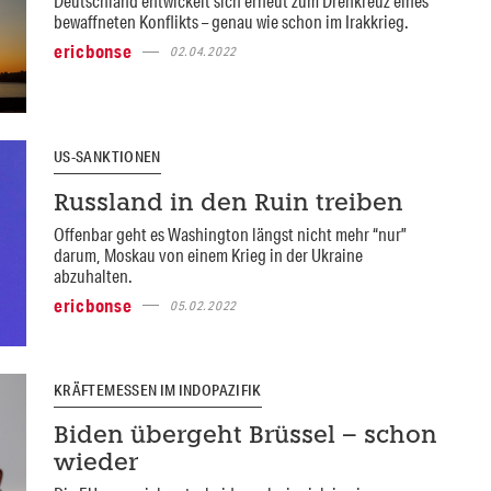
Deutschland entwickelt sich erneut zum Drehkreuz eines
bewaffneten Konflikts – genau wie schon im Irakkrieg.
ericbonse
02.04.2022
US-SANKTIONEN
Russland in den Ruin treiben
Offenbar geht es Washington längst nicht mehr “nur”
darum, Moskau von einem Krieg in der Ukraine
abzuhalten.
ericbonse
05.02.2022
KRÄFTEMESSEN IM INDOPAZIFIK
Biden übergeht Brüssel – schon
wieder