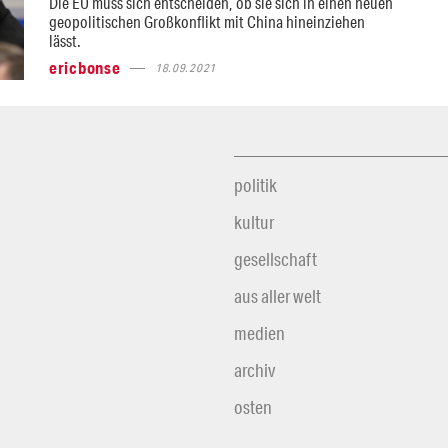
Die EU muss sich entscheiden, ob sie sich in einen neuen
geopolitischen Großkonflikt mit China hineinziehen
lässt.
ericbonse
18.09.2021
politik
kultur
gesellschaft
aus aller welt
medien
archiv
osten