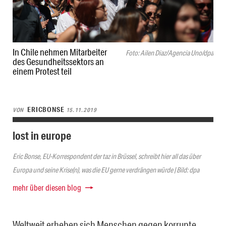
In Chile nehmen Mitarbeiter
Foto: Ailen Diaz/Agencia Uno/dpa
des Gesundheitssektors an
einem Protest teil
ERICBONSE
VON
15.11.2019
lost in europe
Eric Bonse, EU-Korrespondent der taz in Brüssel, schreibt hier all das über
Europa und seine Krise(n), was die EU gerne verdrängen würde | Bild: dpa
mehr über diesen blog
Weltweit erheben sich Menschen gegen korrupte