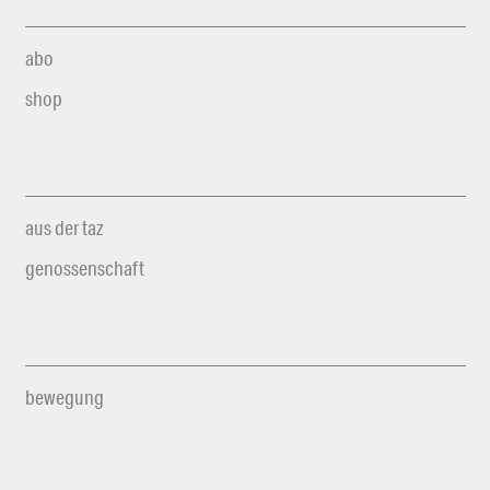
abo
shop
aus der taz
genossenschaft
bewegung