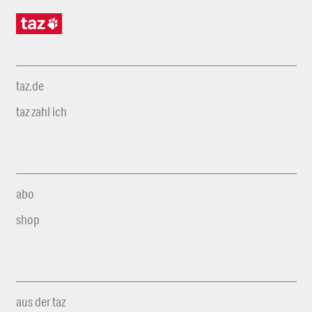
taz.de
taz zahl ich
abo
shop
aus der taz