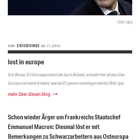
Foto: dpa
ERICBONSE
VON
08.11.2019
lost in europe
Eric Bonse, EU-Korrespondent der taz in Brüssel, schreibt hier all das über
Europa und seine Krise(n), was die EU gerne verdrängen würde | Bild: dpa
mehr über diesen blog
Schon wieder Ärger um Frankreichs Staatschef
Emmanuel Macron: Diesmal löst er mit
Bemerkungen zu Schwarzarbeitern aus Osteuropa