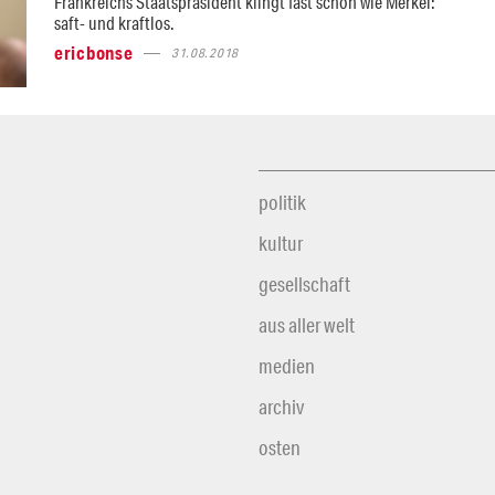
Frankreichs Staatspräsident klingt fast schon wie Merkel:
saft- und kraftlos.
ericbonse
31.08.2018
politik
kultur
gesellschaft
aus aller welt
medien
archiv
osten