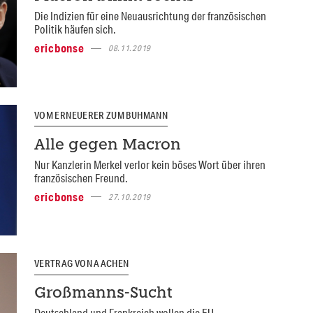
Die Indizien für eine Neuausrichtung der französischen
Politik häufen sich.
ericbonse
08.11.2019
VOM ERNEUERER ZUM BUHMANN
Alle gegen Macron
Nur Kanzlerin Merkel verlor kein böses Wort über ihren
französischen Freund.
ericbonse
27.10.2019
VERTRAG VON AACHEN
Großmanns-Sucht
Deutschland und Frankreich wollen die EU