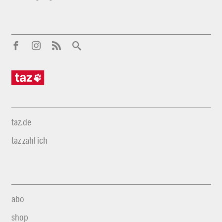
taz.de
taz zahl ich
abo
shop