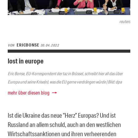
reuters
ERICBONSE
VON
30.04.2022
lost in europe
Eric Bonse, EU-Korrespondent der taz in Brüssel, schreibt hier all das über
Europa und seine Krise(n), was die EU gerne verdrängen würde | Bild: dpa
mehr über diesen blog
Ist die Ukraine das neue “Herz” Europas? Und ist
Russland an allem schuld, auch an den westlichen
Wirtschaftssanktionen und ihren verheerenden