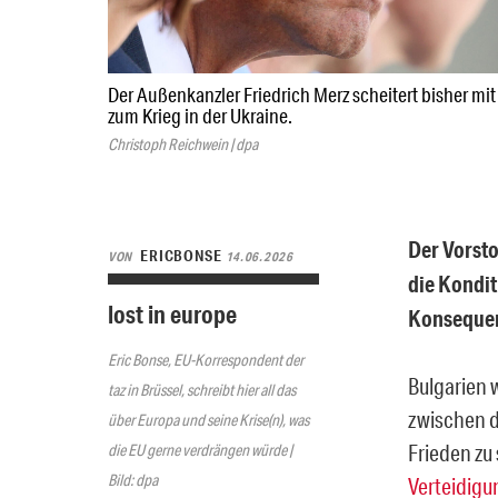
Der Außenkanzler Friedrich Merz scheitert bisher m
zum Krieg in der Ukraine.
Christoph Reichwein | dpa
Der Vorsto
ERICBONSE
VON
14.06.2026
die Kondit
lost in europe
Konseque
Eric Bonse, EU-Korrespondent der
Bulgarien 
taz in Brüssel, schreibt hier all das
zwischen d
über Europa und seine Krise(n), was
Frieden ​z
die EU gerne verdrängen würde |
Bild: dpa
Verteidigu