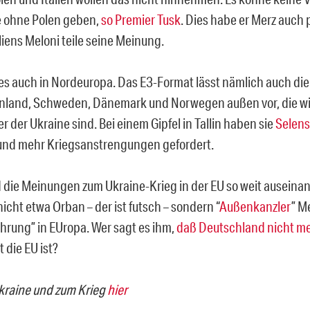
e ohne Polen geben,
so Premier Tusk
. Dies habe er Merz auch 
liens Meloni teile seine Meinung.
 es auch in Nordeuropa. Das E3-Format lässt nämlich auch di
nland, Schweden, Dänemark und Norwegen außen vor, die w
r der Ukraine sind. Bei einem Gipfel in Tallin haben sie
Selens
nd mehr Kriegsanstrengungen gefordert.
d die Meinungen zum Ukraine-Krieg in der EU so weit ausein
nicht etwa Orban – der ist futsch – sondern “
Außenkanzler
” M
hrung” in EUropa. Wer sagt es ihm,
daß Deutschland nicht me
t die EU ist?
kraine und zum Krieg
hier