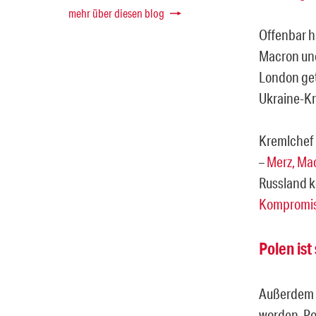
mehr über diesen blog
Offenbar hä
Macron und
London ge
Ukraine-Kri
Kremlchef 
–
Merz, Mac
Russland k
Kompromis
Polen ist
Außerdem so
worden. Po