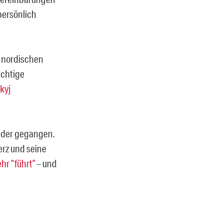
persönlich
e nordischen
ichtige
kyj
ander gegangen.
erz und seine
hr “führt”
– und