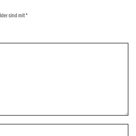
lder sind mit
*