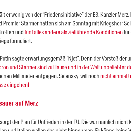
lt er wenig von der “Friedensinitiative” der E3. Kanzler Merz,
 Premier Starmer hatten sich am Sonntag mit Kriegsherr Sel
troffen und
fünf alles andere als zielführende Konditionen
für
egs formuliert.
Putin sagte erwartungsgemäß “Njet”. Denn der Vorstoß der 
ron und Starmer sind zu Hause und in der Welt unbeliebter d
einen Millimeter entgegen. Selenskyj will noch
nicht einmal te
se eingehen!
 sauer auf Merz
rgt der Plan für Unfrieden in der EU. Die war nämlich nicht k
len und Italien wollen das nicht hinnehmen. Es könne keine