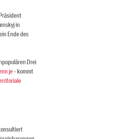
 Präsident
enskyj in
 ein Ende des
unpopulären Drei
enn je
– kommt
rritoriale
onsultiert
 Vereinbarungen