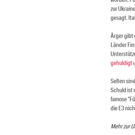
zur Ukrain
gesagt. Ita
Ärger gibt
Länder Fin
Unterstütze
gehuldigt
u
Selten sin
Schuld ist 
famose “Fü
die E3 nich
Mehr zur U