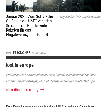
Januar 2025: Zum Schutz der
Kay Nietfeld | picture alliance/dpa
Ostflanke der NATO verladen
Soldaten der Bundeswehr
Raketen für das
Flugabwehrsystem Patriot.
ERICBONSE
VON
19.04.2025
lost in europe
Eric Bonse, EU-Korrespondent der taz in Brüssel, schreibt hier all das über
Europa und seine Krise(n), was die EU gerne verdrängen würde | Bild: dpa
mehr über diesen blog