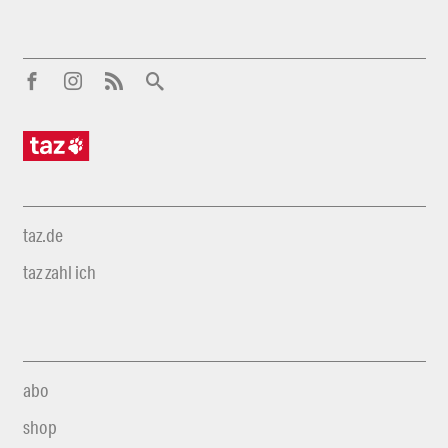
taz.de
taz zahl ich
abo
shop