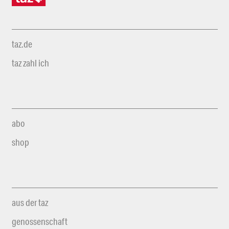
taz.de
taz zahl ich
abo
shop
aus der taz
genossenschaft