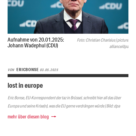
Aufnahme von 20.01.2025:
Foto: Christian Charisius | picture
Johann Wadephul (CDU)
alliance/dpa
ERICBONSE
VON
03.05.2025
lost in europe
Eric Bonse, EU-Korrespondent der taz in Brüssel, schreibt hier all das über
Europa und seine Krise(n), was die EU gerne verdrängen würde | Bild: dpa
mehr über diesen blog