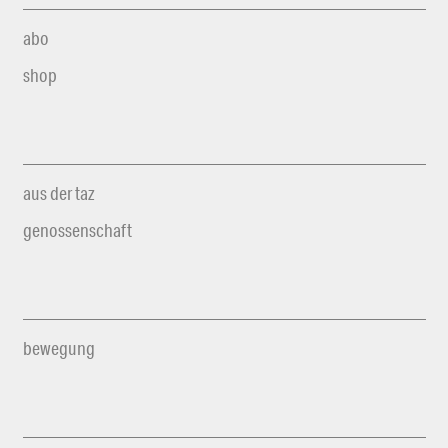
abo
shop
aus der taz
genossenschaft
bewegung