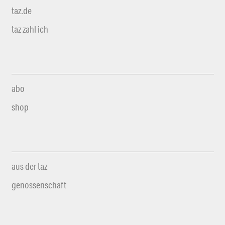
taz.de
taz zahl ich
abo
shop
aus der taz
genossenschaft