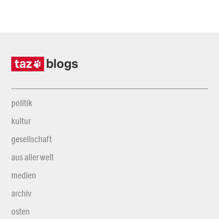
politik
kultur
gesellschaft
aus aller welt
medien
archiv
osten