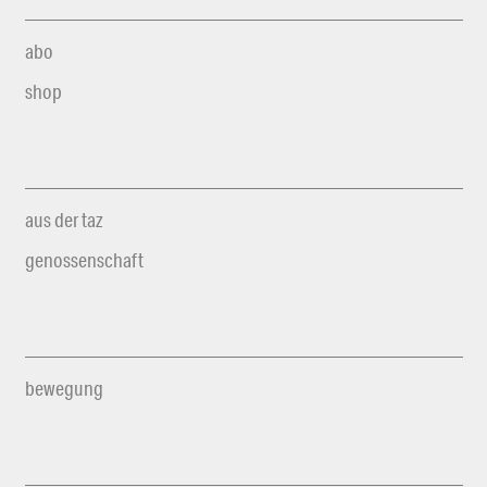
abo
shop
aus der taz
genossenschaft
bewegung