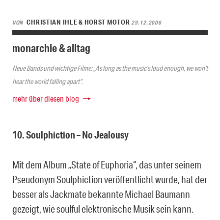
CHRISTIAN IHLE & HORST MOTOR
VON
29.12.2006
monarchie & alltag
Neue Bands und wichtige Filme: „As long as the music’s loud enough, we won’t
hear the world falling apart“.
mehr über diesen blog
10. Soulphiction – No Jealousy
Mit dem Album „State of Euphoria“, das unter seinem
Pseudonym Soulphiction veröffentlicht wurde, hat der
besser als Jackmate bekannte Michael Baumann
gezeigt, wie soulful elektronische Musik sein kann.