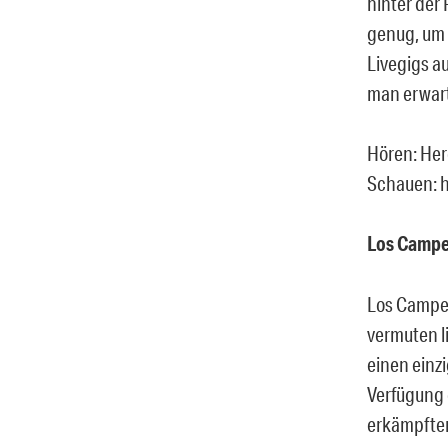
hinter der
genug, um 
Livegigs a
man erwart
Hören: He
Schauen: 
Los Campe
Los Campes
vermuten l
einen einzi
Verfügung g
erkämpften