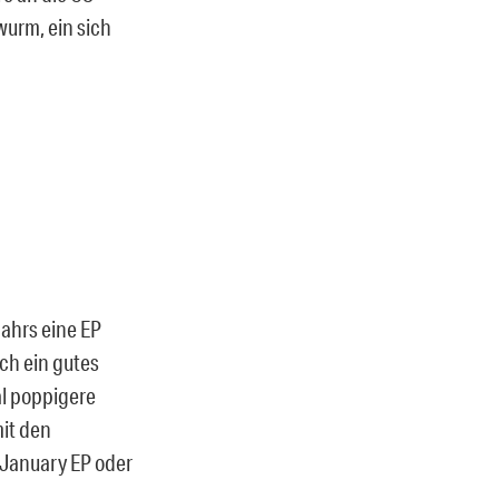
wurm, ein sich
Jahrs eine EP
ch ein gutes
al poppigere
it den
 January EP oder