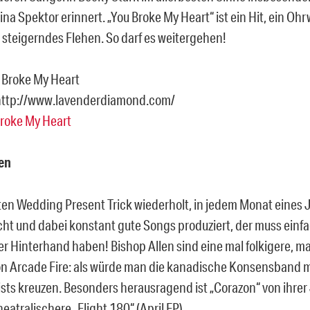
na Spektor erinnert. „You Broke My Heart“ ist ein Hit, ein Ohr
 steigerndes Flehen. So darf es weitergehen!
 Broke My Heart
http://www.lavenderdiamond.com/
roke My Heart
en
ten Wedding Present Trick wiederholt, in jedem Monat eines 
icht und dabei konstant gute Songs produziert, der muss einfa
er Hinterhand haben! Bishop Allen sind eine mal folkigere, m
on Arcade Fire: als würde man die kanadische Konsensband m
ts kreuzen. Besonders herausragend ist „Corazon“ von ihrer
eatralischere „Flight 180“ (April EP).