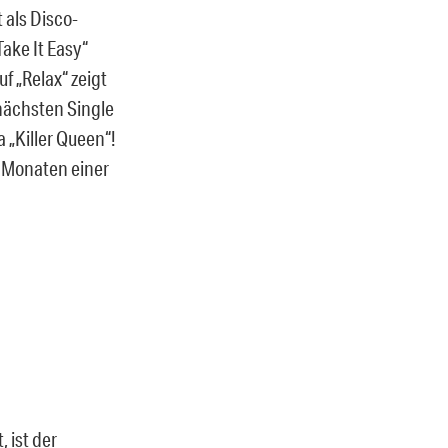
 als Disco-
ake It Easy“
f „Relax“ zeigt
 nächsten Single
a „Killer Queen“!
lf Monaten einer
 ist der