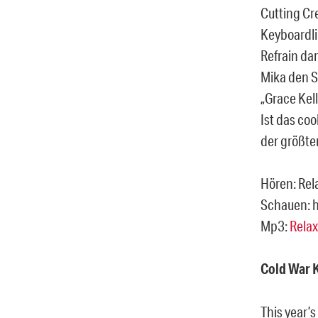
Cutting Cr
Keyboardlin
Refrain da
Mika den S
„Grace Kell
Ist das coo
der größte
Hören: Rela
Schauen: 
Mp3:
Relax
Cold War 
This year’s