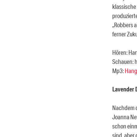
klassische
produziert
„Robbers an
ferner Zuku
Hören: Han
Schauen: 
Mp3:
Hang
Lavender
Nachdem di
Joanna Ne
schon einm
sind, aber