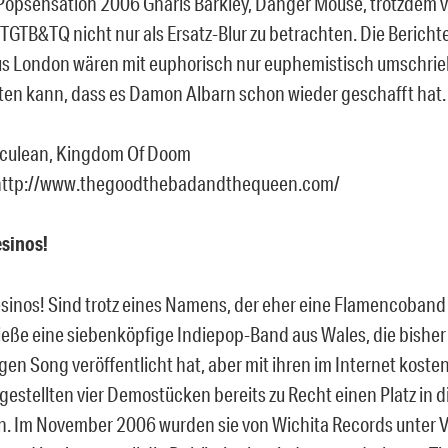
 Popsensation 2006 Gnarls Barkley, Danger Mouse, trotzdem 
TGTB&TQ nicht nur als Ersatz-Blur zu betrachten. Die Bericht
us London wären mit euphorisch nur euphemistisch umschrie
en kann, dass es Damon Albarn schon wieder geschafft hat.
rculean, Kingdom Of Doom
http://www.thegoodthebadandthequeen.com/
sinos!
inos! Sind trotz eines Namens, der eher eine Flamencoband
ieße eine siebenköpfige Indiepop-Band aus Wales, die bisher
gen Song veröffentlicht hat, aber mit ihren im Internet kosten
estellten vier Demostücken bereits zu Recht einen Platz in di
. Im November 2006 wurden sie von Wichita Records unter V