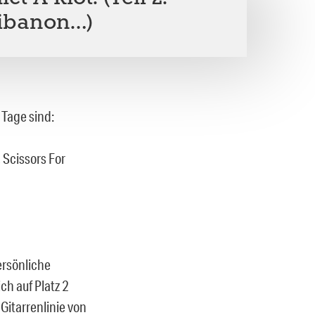
Libanon…)
 Tage sind:
 Scissors For
persönliche
ch auf Platz 2
Gitarrenlinie von