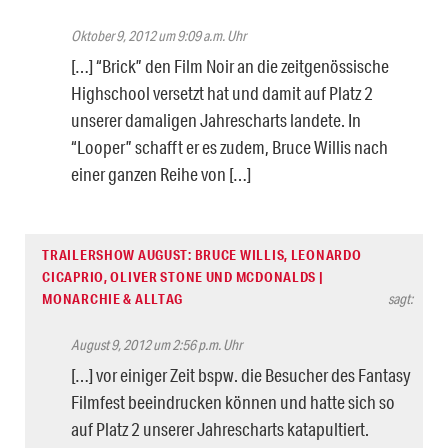
Oktober 9, 2012 um 9:09 a.m. Uhr
[…] “Brick” den Film Noir an die zeitgenössische
Highschool versetzt hat und damit auf Platz 2
unserer damaligen Jahrescharts landete. In
“Looper” schafft er es zudem, Bruce Willis nach
einer ganzen Reihe von […]
TRAILERSHOW AUGUST: BRUCE WILLIS, LEONARDO
CICAPRIO, OLIVER STONE UND MCDONALDS |
MONARCHIE & ALLTAG
sagt:
August 9, 2012 um 2:56 p.m. Uhr
[…] vor einiger Zeit bspw. die Besucher des Fantasy
Filmfest beeindrucken können und hatte sich so
auf Platz 2 unserer Jahrescharts katapultiert.