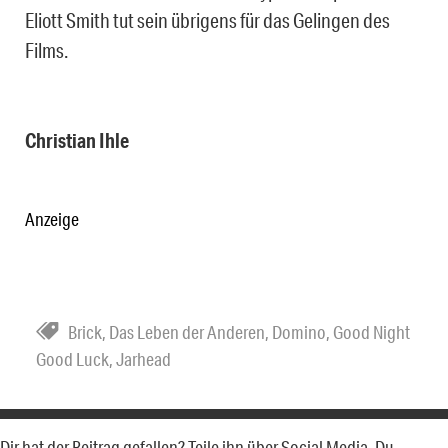
Eliott Smith tut sein übrigens für das Gelingen des
Films.
Christian Ihle
Anzeige
Brick
,
Das Leben der Anderen
,
Domino
,
Good Night
Good Luck
,
Jarhead
Dir hat der Beitrag gefallen? Teile ihn über Social Media. Du