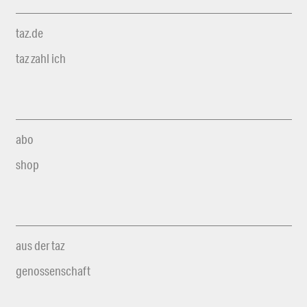
taz.de
taz zahl ich
abo
shop
aus der taz
genossenschaft