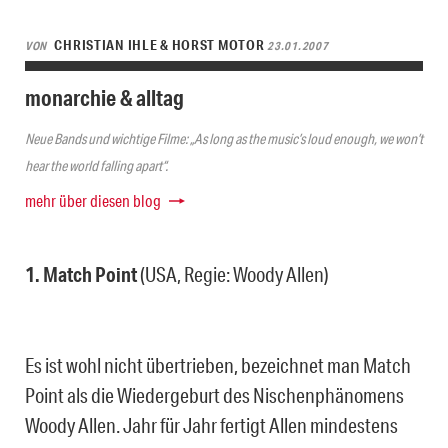
CHRISTIAN IHLE & HORST MOTOR
VON
23.01.2007
monarchie & alltag
Neue Bands und wichtige Filme: „As long as the music’s loud enough, we won’t
hear the world falling apart“.
mehr über diesen blog
1. Match Point
(USA, Regie: Woody Allen)
Es ist wohl nicht übertrieben, bezeichnet man Match
Point als die Wiedergeburt des Nischenphänomens
Woody Allen. Jahr für Jahr fertigt Allen mindestens