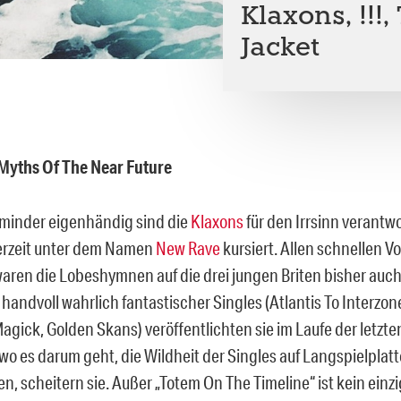
Klaxons, !!!
Jacket
Myths Of The Near Future
minder eigenhändig sind die
Klaxons
für den Irrsinn verantwor
erzeit unter dem Namen
New Rave
kursiert. Allen schnellen V
waren die Lobeshymnen auf die drei jungen Briten bisher auch
handvoll wahrlich fantastischer Singles (Atlantis To Interzone
agick, Golden Skans) veröffentlichten sie im Laufe der letzt
wo es darum geht, die Wildheit der Singles auf Langspielplatt
en, scheitern sie. Außer „Totem On The Timeline“ ist kein einz