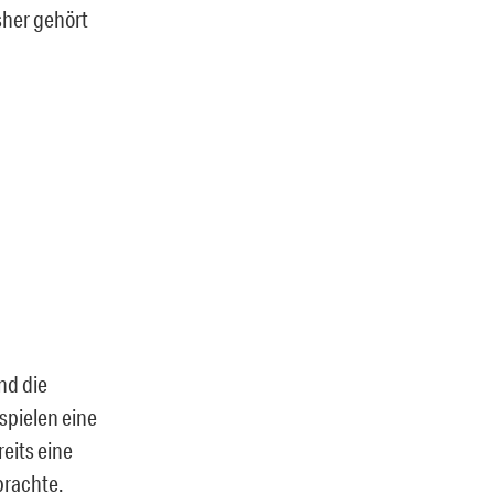
sher gehört
nd die
 spielen eine
eits eine
brachte.