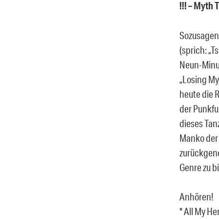
!!! – Myth 
Sozusagen 
(sprich: „T
Neun-Minut
„Losing My
heute die 
der Punkfu
dieses Tan
Manko der J
zurückgeno
Genre zu bi
Anhören!
* All My H