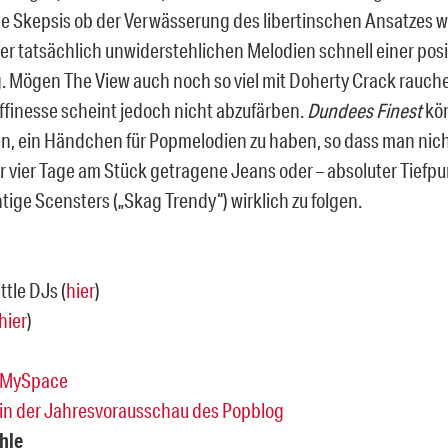
e Skepsis ob der Verwässerung des libertinschen Ansatzes we
er tatsächlich unwiderstehlichen Melodien schnell einer posi
g. Mögen The View auch noch so viel mit Doherty Crack rauch
affinesse scheint jedoch nicht abzufärben.
Dundees Finest
kö
n, ein Händchen für Popmelodien zu haben, so dass man nicht
r vier Tage am Stück getragene Jeans oder – absoluter Tiefpu
tige Scensters („Skag Trendy“) wirklich zu folgen.
ttle DJs (
hier
)
hier
)
 MySpace
 in der Jahresvorausschau des Popblog
Ihle