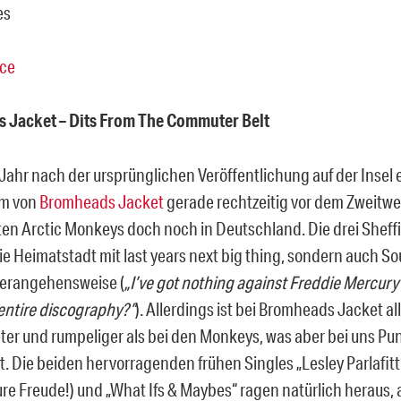
es
ace
 Jacket – Dits From The Commuter Belt
 Jahr nach der ursprünglichen Veröffentlichung auf der Insel 
m von
Bromheads Jacket
gerade rechtzeitig vor dem Zweitwe
en Arctic Monkeys doch noch in Deutschland. Die drei Sheffie
die Heimatstadt mit last years next big thing, sondern auch S
Herangehensweise (
„I’ve got nothing against Freddie Mercury
 entire discography?”
). Allerdings ist bei Bromheads Jacket al
er und rumpeliger als bei den Monkeys, was aber bei uns Pu
t. Die beiden hervorragenden frühen Singles „Lesley Parlafitt
re Freude!) und „What Ifs & Maybes“ ragen natürlich heraus, 