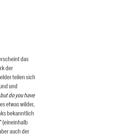
erscheint das
rk der
lder teilen sich
ound und
 but do you have
les etwas wilder,
nks bekanntlich
“ (eineinhalb
aber auch der