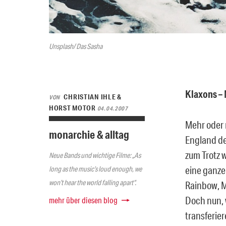
Unsplash/ Das Sasha
Klaxons – 
CHRISTIAN IHLE &
VON
HORST MOTOR
04.04.2007
Mehr oder 
monarchie & alltag
England d
zum Trotz 
Neue Bands und wichtige Filme: „As
eine ganze 
long as the music’s loud enough, we
won’t hear the world falling apart“.
Rainbow, M
Doch nun, 
mehr über diesen blog
transferier