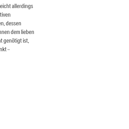
icht allerdings
tiven
en, dessen
nnen dem lieben
 genötigt ist,
nkt –