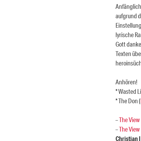
Anfänglich
aufgrund d
Einstellun
lyrische R
Gott danke
Texten übe
heroinsüch
Anhören!
* Wasted Li
* The Don (
–
The View
–
The View
Christian 