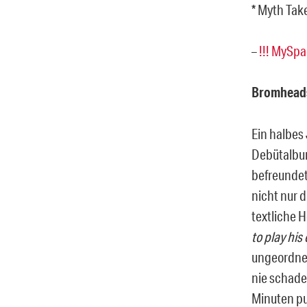
* Myth Tak
–
!!! MySp
Bromheads
Ein halbes
Debütalbu
befreundet
nicht nur 
textliche 
to play his
ungeordnet
nie schade
Minuten pu