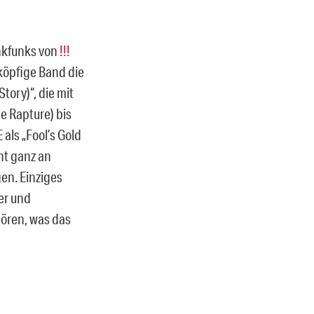
unkfunks von
!!!
nköpfige Band die
ory)“, die mit
e Rapture) bis
als „Fool’s Gold
ht ganz an
en. Einziges
ler und
ören, was das