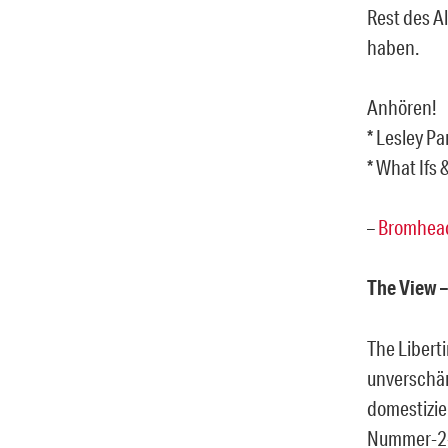
Rest des A
haben.
Anhören!
* Lesley Par
* What Ifs 
–
Bromhea
The View –
The Libert
unverschä
domestizie
Nummer-2-S