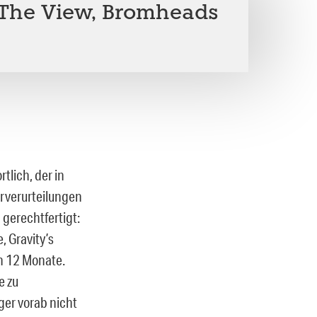
, The View, Bromheads
tlich, der in
orverurteilungen
 gerechtfertigt:
, Gravity’s
en 12 Monate.
e zu
iger vorab nicht