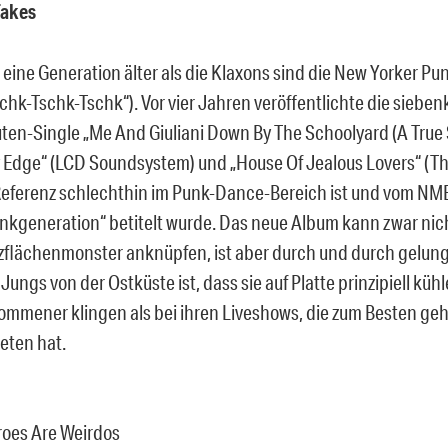
Takes
eine Generation älter als die Klaxons sind die New Yorker P
schk-Tschk-Tschk“). Vor vier Jahren veröffentlichte die siebe
en-Single „Me And Giuliani Down By The Schoolyard (A True St
 Edge“ (LCD Soundsystem) und „House Of Jealous Lovers“ (Th
Referenz schlechthin im Punk-Dance-Bereich ist und vom NME 
nkgeneration“ betitelt wurde. Das neue Album kann zwar nic
zflächenmonster anknüpfen, ist aber durch und durch gelung
ungs von der Ostküste ist, dass sie auf Platte prinzipiell küh
mmener klingen als bei ihren Liveshows, die zum Besten geh
eten hat.
eroes Are Weirdos