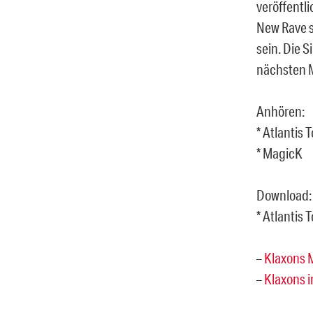
veröffentl
New Rave s
sein. Die S
nächsten 
Anhören:
* Atlantis 
* MagicK
Download:
* Atlantis 
–
Klaxons 
–
Klaxons 