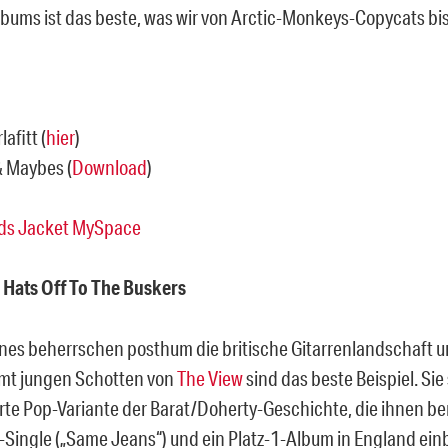
lbums ist das beste, was wir von Arctic-Monkeys-Copycats bi
lafitt (
hier
)
& Maybes (
Download
)
ds Jacket MySpace
 Hats Off To The Buskers
ines beherrschen posthum die britische Gitarrenlandschaft u
mt jungen Schotten von
The View
sind das beste Beispiel. Sie
rte Pop-Variante der Barat/Doherty-Geschichte, die ihnen ber
ingle („Same Jeans“) und ein Platz-1-Album in England ein