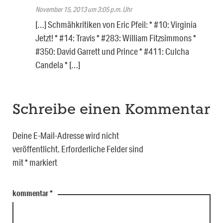
November 15, 2013 um 3:05 p.m. Uhr
[…] Schmähkritiken von Eric Pfeil: * #10: Virginia
Jetzt! * #14: Travis * #283: William Fitzsimmons *
#350: David Garrett und Prince * #411: Culcha
Candela * […]
Schreibe einen Kommentar
Deine E-Mail-Adresse wird nicht
veröffentlicht.
Erforderliche Felder sind
mit
*
markiert
kommentar
*