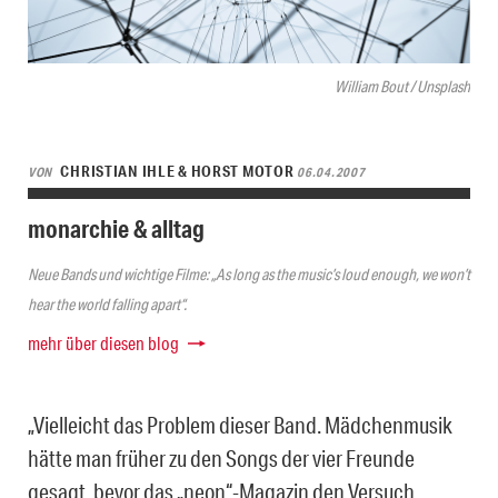
William Bout / Unsplash
CHRISTIAN IHLE & HORST MOTOR
VON
06.04.2007
monarchie & alltag
Neue Bands und wichtige Filme: „As long as the music’s loud enough, we won’t
hear the world falling apart“.
mehr über diesen blog
„Vielleicht das Problem dieser Band. Mädchenmusik
hätte man früher zu den Songs der vier Freunde
gesagt, bevor das „neon“-Magazin den Versuch