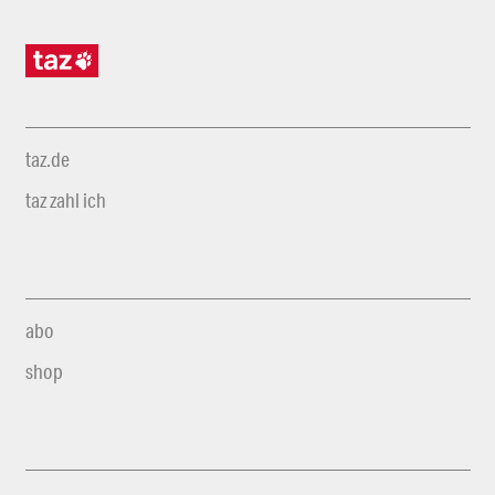
taz.de
taz zahl ich
abo
shop