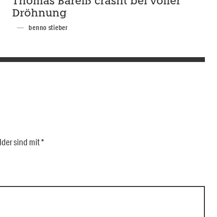
Thomas Bareiß crasht bei voller
Dröhnung
benno stieber
lder sind mit
*