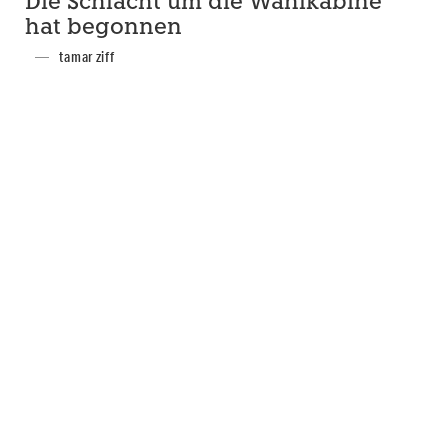
Die Schlacht um die Wahlkabine
hat begonnen
tamar ziff