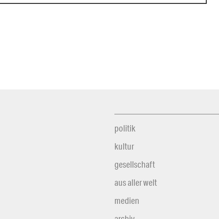
politik
kultur
gesellschaft
aus aller welt
medien
archiv