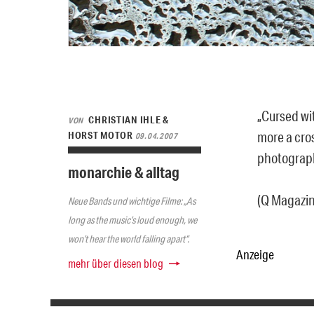
„Cursed wi
CHRISTIAN IHLE &
VON
more a cro
HORST MOTOR
09.04.2007
photograph
monarchie & alltag
(Q Magazin
Neue Bands und wichtige Filme: „As
long as the music’s loud enough, we
won’t hear the world falling apart“.
Anzeige
mehr über diesen blog