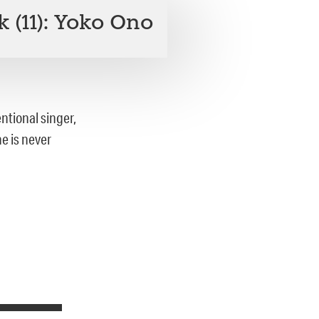
 (11): Yoko Ono
ntional singer,
e is never