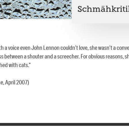
Schmähkritik
th a voice even John Lennon couldn’t love, she wasn’t a conve
ss between a shouter and a screecher. For obvious reasons, sh
ed with cats.“
e, April 2007)