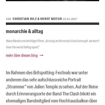
CHRISTIAN IHLE & HORST MOTOR
VON
29.04.2007
monarchie & alltag
Neue Bands und wichtige Filme: „As long as the music’s loud enough, we won’t
hear the world falling apart“.
mehr über diesen blog
Im Rahmen des Britspotting-Festivals war unter
anderem das sehr aufschlussreiche Portrait
„Strummer“ von Julien Temple zu sehen. Auf der Reise
durch Erinnerungsorte der Band The Clash blickt ein
ehemaliges Bandmitglied vom Hochhausbalkon über