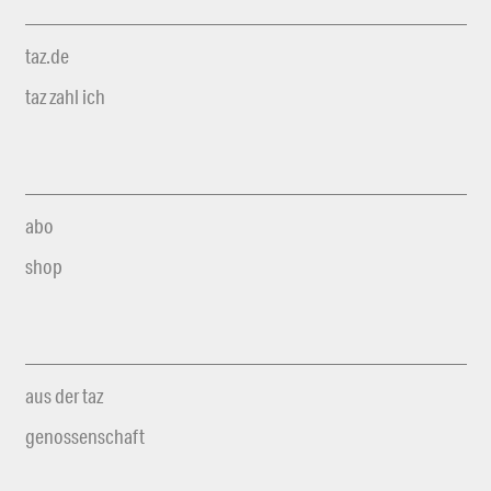
taz.de
taz zahl ich
abo
shop
aus der taz
genossenschaft