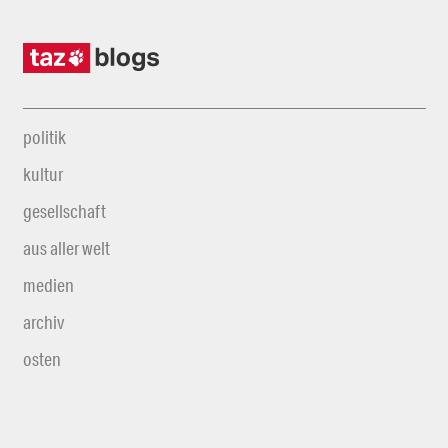
politik
kultur
gesellschaft
aus aller welt
medien
archiv
osten