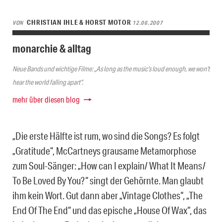
CHRISTIAN IHLE & HORST MOTOR
VON
12.06.2007
monarchie & alltag
Neue Bands und wichtige Filme: „As long as the music’s loud enough, we won’t
hear the world falling apart“.
mehr über diesen blog
„Die erste Hälfte ist rum, wo sind die Songs? Es folgt
„Gratitude“, McCartneys grausame Metamorphose
zum Soul-Sänger: „How can I explain/ What It Means/
To Be Loved By You?“ singt der Gehörnte. Man glaubt
ihm kein Wort. Gut dann aber „Vintage Clothes“, „The
End Of The End“ und das epische „House Of Wax“, das