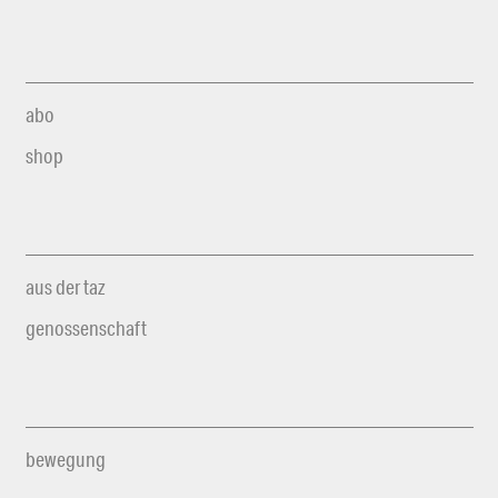
abo
shop
aus der taz
genossenschaft
bewegung