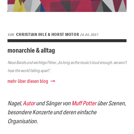
CHRISTIAN IHLE & HORST MOTOR
VON
26.06.2007
monarchie & alltag
Neue Bands und wichtige Filme: „As long as the music’s loud enough, we won’t
hear the world falling apart“.
mehr über diesen blog
Nagel,
Autor
und Sänger von
Muff Potter
über Szenen,
besondere Konzerte und deren einfache
Organisation.