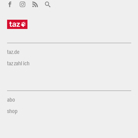
taz.de
taz zahl ich
abo
shop