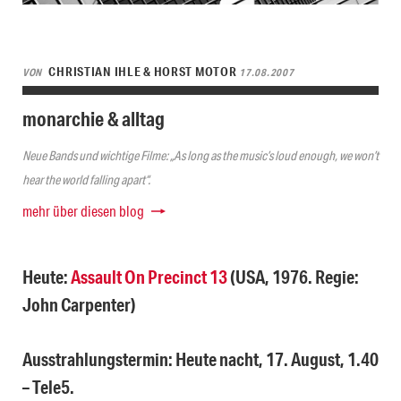
CHRISTIAN IHLE & HORST MOTOR
VON
17.08.2007
monarchie & alltag
Neue Bands und wichtige Filme: „As long as the music’s loud enough, we won’t
hear the world falling apart“.
mehr über diesen blog
Heute:
Assault On Precinct 13
(USA, 1976. Regie:
John Carpenter)
Ausstrahlungstermin: Heute nacht, 17. August, 1.40
– Tele5.