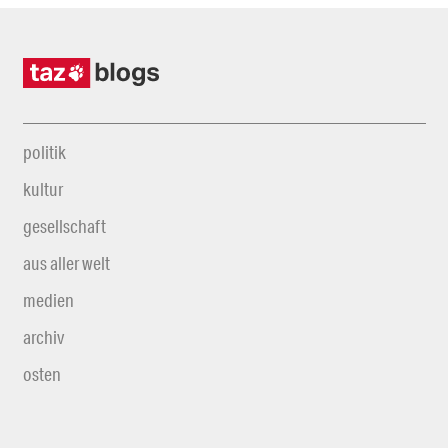
politik
kultur
gesellschaft
aus aller welt
medien
archiv
osten