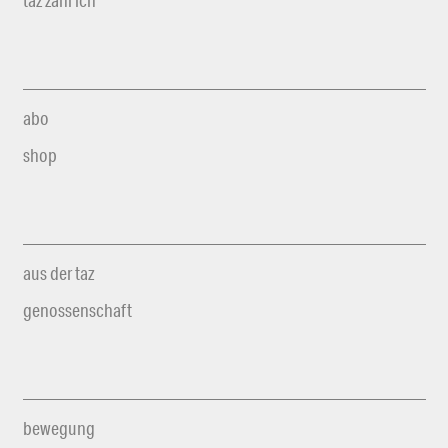
taz zahl ich
abo
shop
aus der taz
genossenschaft
bewegung