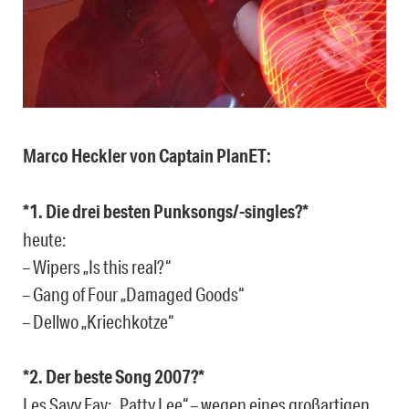
Marco Heckler von Captain PlanET:
*1. Die drei besten Punksongs/-singles?*
heute:
– Wipers „Is this real?“
– Gang of Four „Damaged Goods“
– Dellwo „Kriechkotze“
*2. Der beste Song 2007?*
Les Savy Fav: „Patty Lee“ – wegen eines großartigen