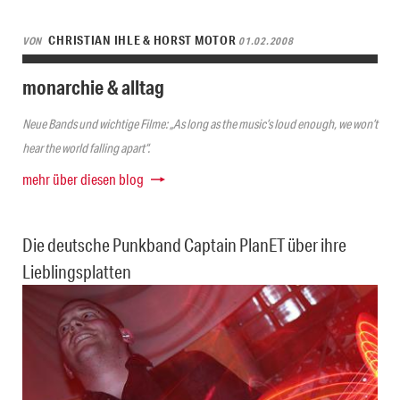
CHRISTIAN IHLE & HORST MOTOR
VON
01.02.2008
monarchie & alltag
Neue Bands und wichtige Filme: „As long as the music’s loud enough, we won’t
hear the world falling apart“.
mehr über diesen blog
Die deutsche Punkband Captain PlanET über ihre
Lieblingsplatten